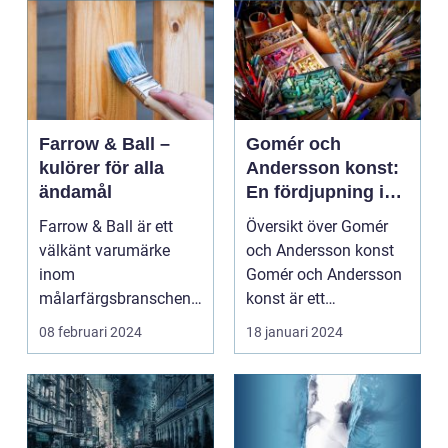
Farrow & Ball –
Gomér och
kulörer för alla
Andersson konst:
ändamål
En fördjupning i
deras verk och
Farrow & Ball är ett
Översikt över Gomér
betydelse
välkänt varumärke
och Andersson konst
inom
Gomér och Andersson
målarfärgsbranschen
konst är ett
s...
framstående namn
08 februari 2024
18 januari 2024
inom den ...