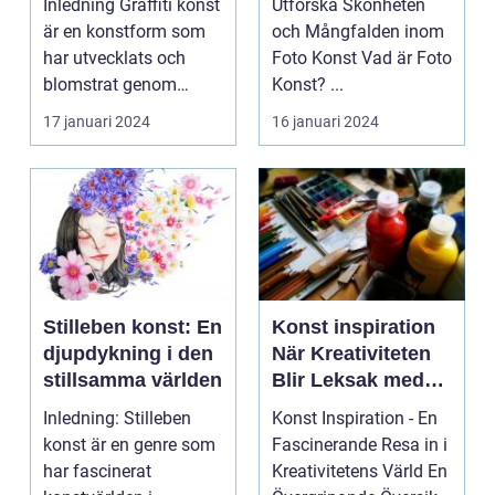
Inledning Graffiti konst
Utforska Skönheten
är en konstform som
och Mångfalden inom
har utvecklats och
Foto Konst Vad är Foto
blomstrat genom
Konst? ...
tiderna, och som fo...
17 januari 2024
16 januari 2024
Stilleben konst: En
Konst inspiration
djupdykning i den
När Kreativiteten
stillsamma världen
Blir Leksak med
Färger och Former
Inledning: Stilleben
Konst Inspiration - En
konst är en genre som
Fascinerande Resa in i
har fascinerat
Kreativitetens Värld En