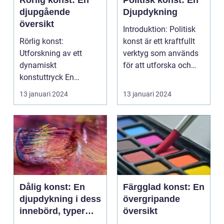
Rörlig konst: En
Politisk konst: En
djupgående
Djupdykning
översikt
Introduktion: Politisk
Rörlig konst:
konst är ett kraftfullt
Utforskning av ett
verktyg som används
dynamiskt
för att utforska och
konstuttryck En
kommentera p...
grundlig översikt ...
13 januari 2024
13 januari 2024
Dålig konst: En
Färgglad konst: En
djupdykning i dess
övergripande
innebörd, typer
översikt
och mätningar