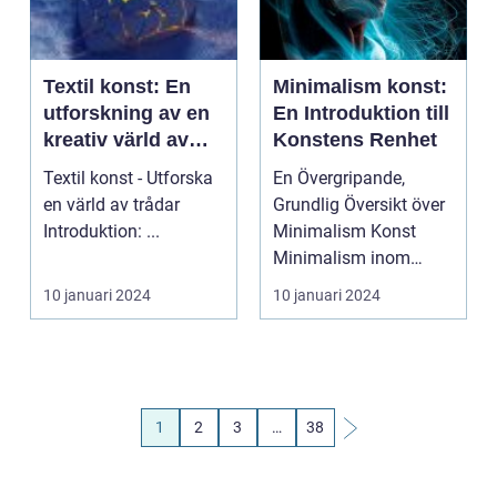
Textil konst: En
Minimalism konst:
utforskning av en
En Introduktion till
kreativ värld av
Konstens Renhet
trådar
Textil konst - Utforska
En Övergripande,
en värld av trådar
Grundlig Översikt över
Introduktion: ...
Minimalism Konst
Minimalism inom
konstvärlden är en
10 januari 2024
10 januari 2024
rörelse...
1
2
3
…
38