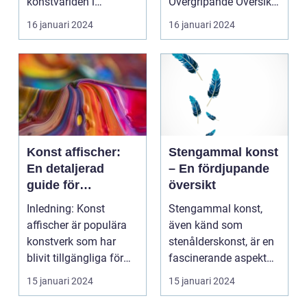
konstvärlden i
Övergripande Översikt
århundraden. Med sitt
över K...
16 januari 2024
16 januari 2024
foku...
Konst affischer:
Stengammal konst
En detaljerad
– En fördjupande
guide för
översikt
konstälskare
Inledning: Konst
Stengammal konst,
affischer är populära
även känd som
konstverk som har
stenålderskonst, är en
blivit tillgängliga för
fascinerande aspekt
privatpersoner att ...
av mänsklighetens
15 januari 2024
15 januari 2024
histori...