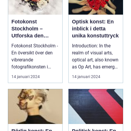
Fotokonst
Optisk konst: En
Stockholm –
inblick i detta
Utforska den
unika konstuttryck
pulserande
Fotokonst Stockholm -
Introduction: In the
världen av
En översikt över den
realm of visual arts,
fotografisk konst i
vibrerande
optical art, also known
Sveriges
fotografikonsten i
as Op Art, has emerged
huvudstad
Sverige Introduktion:
as a disti...
14 januari 2024
14 januari 2024
Foto...