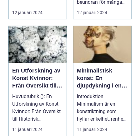
konst och desig...
beundran för många
människor runt om i ...
12 januari 2024
12 januari 2024
En Utforskning av
Minimalistisk
Konst Kvinnor:
konst: En
Från Översikt till
djupdykning i en
Historisk
enkel estetik
Huvudrubrik (): En
Introduktion
Genomgång
Utforskning av Konst
Minimalism är en
Kvinnor: Från Översikt
konstriktning som
till Historisk
hyllar enkelhet, renhet
Genomgång Inledning:
och avskalning till det
11 januari 2024
11 januari 2024
...
ess...