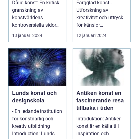
Dålig konst: En kritisk
Färgglad konst -
granskning av
Utforskning av
konstvärldens
kreativitet och uttryck
kontroversiella sidor
för känslor
Översikt över "dålig
Introduktion: Färg är
13 januari 2024
12 januari 2024
kon...
en kraftf...
Lunds konst och
Antiken konst en
designskola
fascinerande resa
tillbaka i tiden
- En ledande institution
för konstnärlig och
Introduktion: Antiken
kreativ utbildning
konst är en källa till
Introduction: Lunds
inspiration och