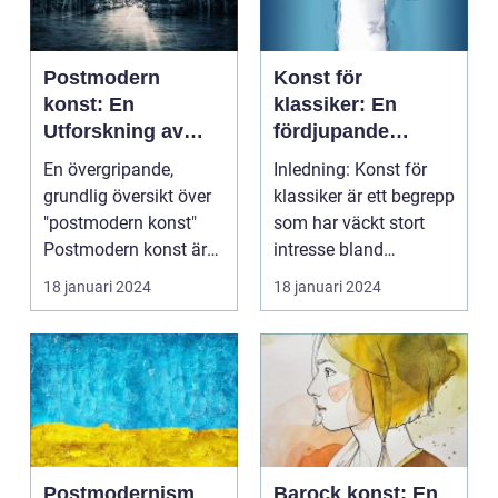
Postmodern
Konst för
konst: En
klassiker: En
Utforskning av
fördjupande
Konstvärldens Nya
analys av tidlös
En övergripande,
Inledning: Konst för
Horisonter
skönhet
grundlig översikt över
klassiker är ett begrepp
"postmodern konst"
som har väckt stort
Postmodern konst är
intresse bland
en konstnärlig rörel...
konstälskare världe...
18 januari 2024
18 januari 2024
Postmodernism
Barock konst: En