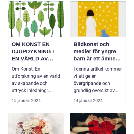
OM KONST EN
Bildkonst och
DJUPDYKNING I
medier för yngre
EN VÄRLD AV
barn är ett ämne
SKAPANDE OCH
av stort intresse
Om Konst: En
I denna artikel kommer
UTTRYCK
och betydelse
utforskning av en värld
vi att ge en
av skapande och
övergripande och
uttryck Inledning:
grundlig översikt av
Konst har länge varit
detta ämne, samt
15 januari 2024
14 januari 2024
en ce...
presenter...