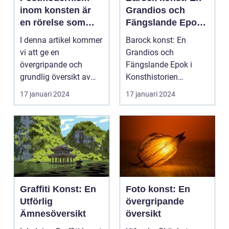
inom konsten är
Grandios och
en rörelse som
Fängslande Epok i
uppstod under
Konsthistorien
I denna artikel kommer
Barock konst: En
andra hälften av
vi att ge en
Grandios och
1900-talet och som
övergripande och
Fängslande Epok i
utmanar
grundlig översikt av
Konsthistorien
traditionella
postmodernistisk
Introduktion: ...
17 januari 2024
17 januari 2024
konventioner och
konst och...
normer
Graffiti Konst: En
Foto konst: En
Utförlig
övergripande
Ämnesöversikt
översikt