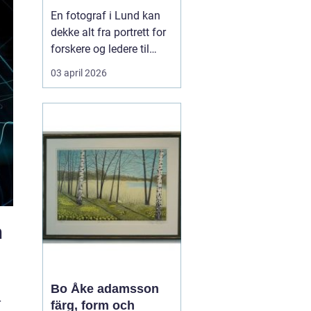
private
En fotograf i Lund kan
dekke alt fra portrett for
forskere og ledere til
reklamebilder,
03 april 2026
kunstfotografi og nære
familiebilder. Mange
tenker først på bryllup og
konfirmasjon når de
hører ordet fotograf, men
i en kunnskapsby som
Lund handler
fotograferi...
m
Bo Åke adamsson
r
färg, form och