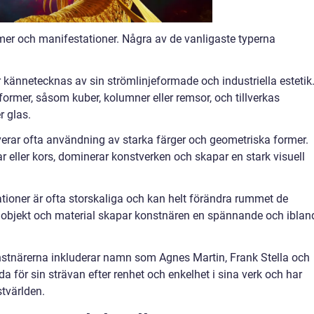
mer och manifestationer. Några av de vanligaste typerna
r kännetecknas av sin strömlinjeformade och industriella estetik
ormer, såsom kuber, kolumner eller remsor, och tillverkas
r glas.
lverar ofta användning av starka färger och geometriska former.
ar eller kors, dominerar konstverken och skapar en stark visuell
lationer är ofta storskaliga och kan helt förändra rummet de
 objekt och material skapar konstnären en spännande och iblan
stnärerna inkluderar namn som Agnes Martin, Frank Stella och
a för sin strävan efter renhet och enkelhet i sina verk och har
tvärlden.