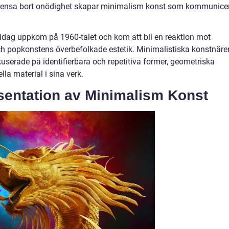
t rensa bort onödighet skapar minimalism konst som kommunice
idag uppkom på 1960-talet och kom att bli en reaktion mot
h popkonstens överbefolkade estetik. Minimalistiska konstnäre
erade på identifierbara och repetitiva former, geometriska
la material i sina verk.
sentation av Minimalism Konst