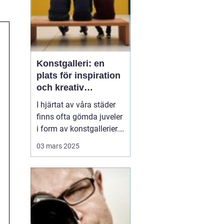
Konstgalleri: en
plats för inspiration
och kreativ
upplevelse
I hjärtat av våra städer
finns ofta gömda juveler
i form av konstgallerier.
Dessa platser är inte
03 mars 2025
bara fysiska rum där
konstverk visas upp,
utan kulturella nav där
kreativitet frodas och
tankeväckande
dialoger...