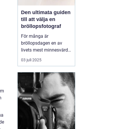
Den ultimata guiden
till att välja en
bröllopsfotograf
För många är
bröllopsdagen en av
livets mest minnesvärda
dagar, en dag fylld av
03 juli 2025
kärlek, glädje och
firande. Att föreviga
dessa ögonblick genom
fotografier är därför av
orm
stor betydelse. Men h...
h
sa
de
h