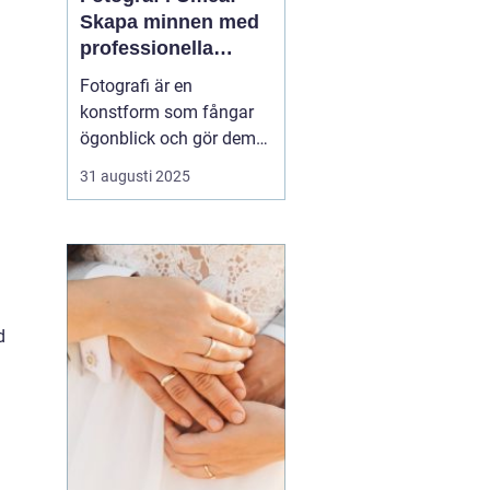
Skapa minnen med
professionella
bildkonstnärer
Fotografi är en
konstform som fångar
.
ögonblick och gör dem
tidlösa. I Umeå, en stad
31 augusti 2025
känd för sin kreativa
puls och natursköna
omgivningar, finns det
flera fotografer som
arbetar med att föreviga
b&a...
d