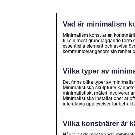
Vad är minimalism k
Minimalism konst är en konstnärlig
till sin mest grundläggande form
essentiella element och avvisa öv
kommunicerar genom sin renhet o
Vilka typer av minim
Det finns olika typer av minimalism
Minimalistiska skulpturer kännete
minimalistiskt måleri involverar 
Minimalistiska installationer är 
interaktiva upplevelser för betrakt
Vilka konstnärer är 
Några av de mest kända minimalis