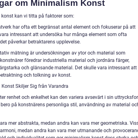
ngar om Minimalism Konst
 konst kan vi titta på faktorer som:
tverk har ofta ett begränsat antal element och fokuserar på att
vara intressant att undersöka hur många element som ofta
det påverkar betraktarens upplevelse.
itativ mätning är undersökningen av ytor och material som
konstnärer föredrar industriella material och jordnära färger,
gstarka och glänsande material. Det skulle vara intressant att
etraktning och tolkning av konst.
Konst Skiljer Sig från Varandra
ter renhet och enkelhet kan den variera avsevärt i sin uttrycksf
 bero på konstnärens personliga stil, användning av material oc
vara mer abstrakta, medan andra kan vara mer geometriska. Vis
 harmoni, medan andra kan vara mer utmanande och provoceran
fald och individualitet som ger minimalism konst dess styrka oc