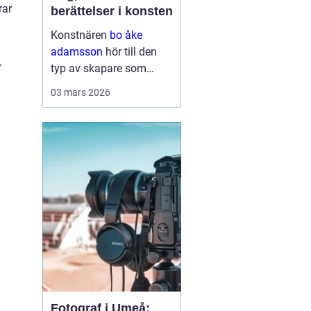
rar
berättelser i konsten
Konstnären
bo åke
adamsson
hör till den
r
typ av skapare som
smyger sig på. Först ser
03 mars 2026
du färgen, sedan linjerna
och kompositionen men
stannar du en stund till
börjar motiven berätta
något mer. Hans verk rör
sig ...
Fotograf i Umeå: