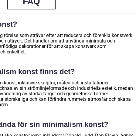
FAQ
onst?
 rörelse som strävar efter att reducera och förenkla konstverk
 och uttryck. Det handlar om att använda minimala och
erflödiga dekorationer för att skapa konstverk som
ch enkelhet.
alism konst finns det?
 konst, inklusive skulptur, måleri och installationer.
cknas av sin strömlinjeformade och industriella estetik, medan
användning av starka färger och geometriska former.
ofta storskaliga och kan förändra rummets atmosfär och skapa
aren.
kända för sin minimalism konst?
tiska konstnärerna inkluderar Donald Judd, Dan Flavin, Agnes