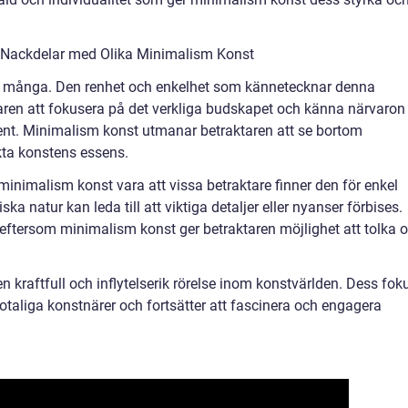
 Nackdelar med Olika Minimalism Konst
 många. Den renhet och enkelhet som kännetecknar denna
taren att fokusera på det verkliga budskapet och känna närvaron
ent. Minimalism konst utmanar betraktaren att se bortom
akta konstens essens.
nimalism konst vara att vissa betraktare finner den för enkel
ska natur kan leda till att viktiga detaljer eller nyanser förbises.
, eftersom minimalism konst ger betraktaren möjlighet att tolka 
 kraftfull och inflytelserik rörelse inom konstvärlden. Dess fok
 otaliga konstnärer och fortsätter att fascinera och engagera