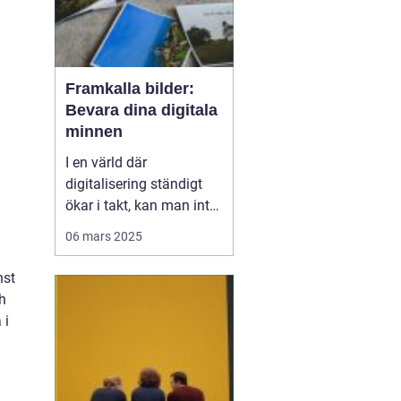
Framkalla bilder:
Bevara dina digitala
minnen
I en värld där
digitalisering ständigt
ökar i takt, kan man inte
underskatta det
06 mars 2025
handfasta och
nostalgiska värdet av
nst
utskrivna foton.
h
Framkalla bilder S&o...
 i