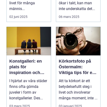
livet för många
ökar i takt, kan man
männis...
inte underskatta det...
02 juni 2025
06 mars 2025
Konstgalleri: en
Körkortsfoto på
plats för
Östermalm:
inspiration och
Viktiga tips för en
kreativ upplevelse
perfekt bild
I hjärtat av våra städer
Att ta körkort är ett
finns ofta gömda
betydelsefullt steg i
juveler i form av
livet och involverar
konstgallerier. Des...
många moment, inte ...
03 mars 2025
03 januari 2025