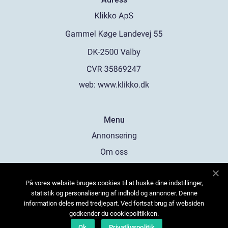
web:
www.klikko.dk
Menu
Annonsering
Om oss
Cookies
På vores website bruges cookies til at huske dine indstillinger,
Kontakta oss
statistik og personalisering af indhold og annoncer. Denne
Sitemap
information deles med tredjepart. Ved fortsat brug af websiden
godkender du cookiepolitikken.
Ok
Privatlivspolitik