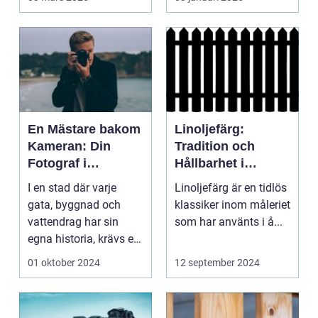
En Mästare bakom
Linoljefärg:
Kameran: Din
Tradition och
Fotograf i
Hållbarhet i
Stockholm
Modern Tappning
I en stad där varje
Linoljefärg är en tidlös
gata, byggnad och
klassiker inom måleriet
vattendrag har sin
som har använts i å...
egna historia, krävs en
riktig ko...
01 oktober 2024
12 september 2024