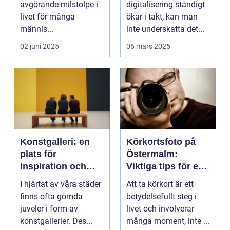
avgörande milstolpe i
digitalisering ständigt
livet för många
ökar i takt, kan man
männis...
inte underskatta det...
02 juni 2025
06 mars 2025
Konstgalleri: en
Körkortsfoto på
plats för
Östermalm:
inspiration och
Viktiga tips för en
kreativ upplevelse
perfekt bild
I hjärtat av våra städer
Att ta körkort är ett
finns ofta gömda
betydelsefullt steg i
juveler i form av
livet och involverar
konstgallerier. Des...
många moment, inte ...