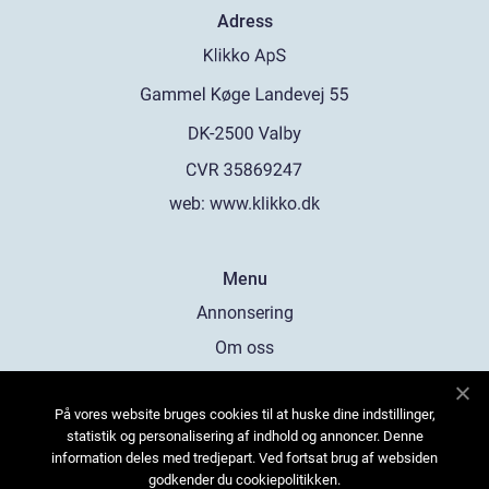
Adress
web:
www.klikko.dk
Menu
Annonsering
Om oss
Cookies
På vores website bruges cookies til at huske dine indstillinger,
Kontakta oss
statistik og personalisering af indhold og annoncer. Denne
Sitemap
information deles med tredjepart. Ved fortsat brug af websiden
godkender du cookiepolitikken.