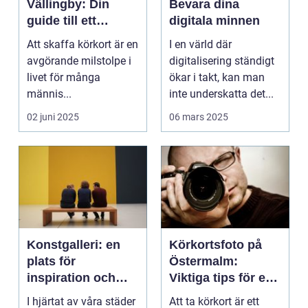
Vällingby: Din
Bevara dina
guide till ett
digitala minnen
perfekt foto
Att skaffa körkort är en
I en värld där
avgörande milstolpe i
digitalisering ständigt
livet för många
ökar i takt, kan man
männis...
inte underskatta det...
02 juni 2025
06 mars 2025
Konstgalleri: en
Körkortsfoto på
plats för
Östermalm:
inspiration och
Viktiga tips för en
kreativ upplevelse
perfekt bild
I hjärtat av våra städer
Att ta körkort är ett