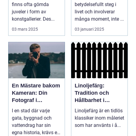
finns ofta gömda
betydelsefullt steg i
juveler i form av
livet och involverar
konstgallerier. Des...
många moment, inte ...
03 mars 2025
03 januari 2025
En Mästare bakom
Linoljefärg:
Kameran: Din
Tradition och
Fotograf i
Hållbarhet i
Stockholm
Modern Tappning
I en stad där varje
Linoljefärg är en tidlös
gata, byggnad och
klassiker inom måleriet
vattendrag har sin
som har använts i å...
egna historia, krävs en