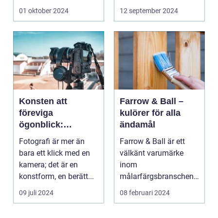
riktig ko...
01 oktober 2024
12 september 2024
Konsten att
Farrow & Ball –
föreviga
kulörer för alla
ögonblick:
ändamål
Fotografens värld
Fotografi är mer än
Farrow & Ball är ett
bara ett klick med en
välkänt varumärke
kamera; det är en
inom
konstform, en berätt...
målarfärgsbranschen
s...
09 juli 2024
08 februari 2024