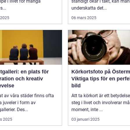
lpe i livet för många
ständigt ökar i takt, kan man
...
underskatta det...
i 2025
06 mars 2025
galleri: en plats för
Körkortsfoto på Öster
ration och kreativ
Viktiga tips för en perfe
evelse
bild
tat av våra städer finns ofta
Att ta körkort är ett betydelse
juveler i form av
steg i livet och involverar m
allerier. Des...
moment, inte ...
s 2025
03 januari 2025