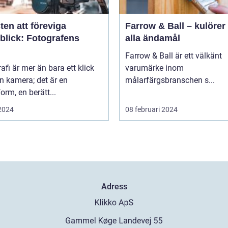
en att föreviga
Farrow & Ball – kulörer 
blick: Fotografens
alla ändamål
Farrow & Ball är ett välkänt
afi är mer än bara ett klick
varumärke inom
n kamera; det är en
målarfärgsbranschen s...
orm, en berätt...
 2024
08 februari 2024
Adress