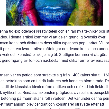
nna tid exploderade kreativiteten och en rad nya tekniker och st
des. I denna artikel kommer vi att ge en grundlig översikt över
nsen konst och diskutera dess olika typer och popularitet. Vi k
tt presentera kvantitativa mätningar om denna konst, och unde
a verk och konstnärer skiljer sig åt. Slutligen kommer vi att göra
sk genomgång av för- och nackdelar med olika former av renäss
sen var en period som sträckte sig från 1400-talets slut till 16
och betraktas som en tid då kulturen och konsten blomstrade. De
t till de klassiska idealen från antiken och en ökad intellektuell
isk nyfikenhet. Renässanskonsten präglades av realism, perspekt
 betoning på människans roll i världen. Det var under denna pe
et ”humanism” blev centralt och konstnärer strävade efter att