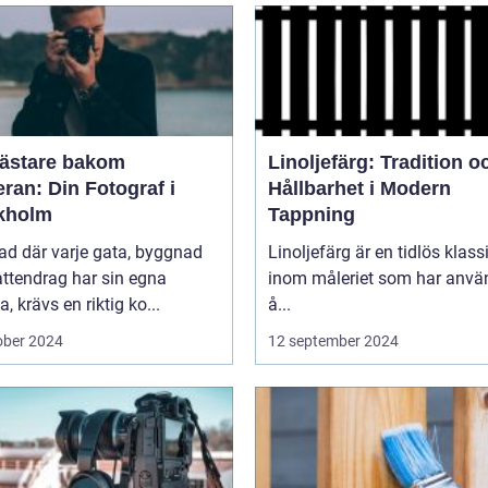
ästare bakom
Linoljefärg: Tradition o
ran: Din Fotograf i
Hållbarhet i Modern
kholm
Tappning
tad där varje gata, byggnad
Linoljefärg är en tidlös klass
ttendrag har sin egna
inom måleriet som har använ
a, krävs en riktig ko...
å...
ober 2024
12 september 2024