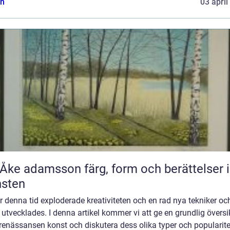
n
03 april
adamsson färg, form och berättelser i
nsten
 denna tid exploderade kreativiteten och en rad nya tekniker oc
r utvecklades. I denna artikel kommer vi att ge en grundlig översi
renässansen konst och diskutera dess olika typer och popularitet