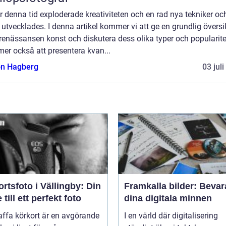
 denna tid exploderade kreativiteten och en rad nya tekniker oc
r utvecklades. I denna artikel kommer vi att ge en grundlig översi
renässansen konst och diskutera dess olika typer och popularitet
er också att presentera kvan...
n Hagberg
03 jul
rtsfoto i Vällingby: Din
Framkalla bilder: Bevar
 till ett perfekt foto
dina digitala minnen
affa körkort är en avgörande
I en värld där digitalisering