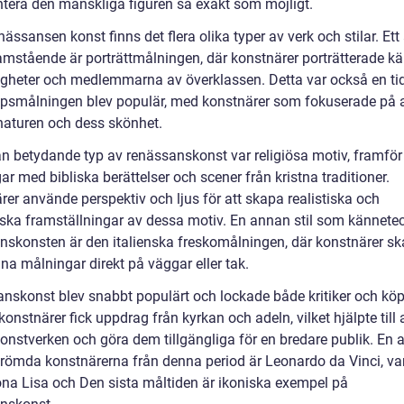
ntera den mänskliga figuren så exakt som möjligt.
ässansen konst finns det flera olika typer av verk och stilar. Ett
amstående är porträttmålningen, där konstnärer porträtterade k
igheter och medlemmarna av överklassen. Detta var också en ti
psmålningen blev populär, med konstnärer som fokuserade på a
 naturen och dess skönhet.
n betydande typ av renässanskonst var religiösa motiv, framför 
r med bibliska berättelser och scener från kristna traditioner.
rer använde perspektiv och ljus för att skapa realistiska och
ska framställningar av dessa motiv. En annan stil som kännete
nskonsten är den italienska freskomålningen, där konstnärer s
na målningar direkt på väggar eller tak.
nskonst blev snabbt populärt och lockade både kritiker och köp
nstnärer fick uppdrag från kyrkan och adeln, vilket hjälpte till 
konstverken och göra dem tillgängliga för en bredare publik. En 
römda konstnärerna från denna period är Leonardo da Vinci, va
a Lisa och Den sista måltiden är ikoniska exempel på