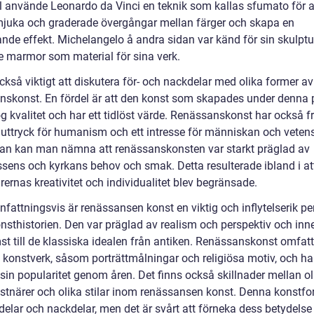
 använde Leonardo da Vinci en teknik som kallas sfumato för a
juka och graderade övergångar mellan färger och skapa en
ande effekt. Michelangelo å andra sidan var känd för sin skulptu
 marmor som material för sina verk.
ckså viktigt att diskutera för- och nackdelar med olika former av
nskonst. En fördel är att den konst som skapades under denna 
g kvalitet och har ett tidlöst värde. Renässanskonst har också f
 uttryck för humanism och ett intresse för människan och veten
an kan man nämna att renässanskonsten var starkt präglad av
ssens och kyrkans behov och smak. Detta resulterade ibland i at
ernas kreativitet och individualitet blev begränsade.
attningsvis är renässansen konst en viktig och inflytelserik pe
nsthistorien. Den var präglad av realism och perspektiv och inn
st till de klassiska idealen från antiken. Renässanskonst omfatt
v konstverk, såsom porträttmålningar och religiösa motiv, och ha
 sin popularitet genom åren. Det finns också skillnader mellan ol
stnärer och olika stilar inom renässansen konst. Denna konstfo
delar och nackdelar, men det är svårt att förneka dess betydelse