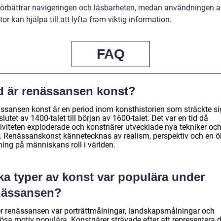
förbättrar navigeringen och läsbarheten, medan användningen a
tor kan hjälpa till att lyfta fram viktig information.
FAQ
d är renässansen konst?
ssansen konst är en period inom konsthistorien som sträckte si
slutet av 1400-talet till början av 1600-talet. Det var en tid då
tiviteten exploderade och konstnärer utvecklade nya tekniker oc
ar. Renässanskonst kännetecknas av realism, perspektiv och en 
ning på människans roll i världen.
ka typer av konst var populära under
nässansen?
r renässansen var porträttmålningar, landskapsmålningar och
iösa motiv populära. Konstnärer strävade efter att representera 