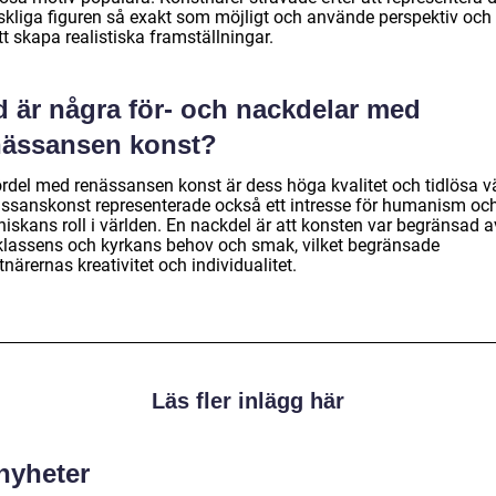
kliga figuren så exakt som möjligt och använde perspektiv och 
tt skapa realistiska framställningar.
d är några för- och nackdelar med
nässansen konst?
ördel med renässansen konst är dess höga kvalitet och tidlösa v
ssanskonst representerade också ett intresse för humanism oc
iskans roll i världen. En nackdel är att konsten var begränsad a
klassens och kyrkans behov och smak, vilket begränsade
närernas kreativitet och individualitet.
Läs fler inlägg här
 nyheter