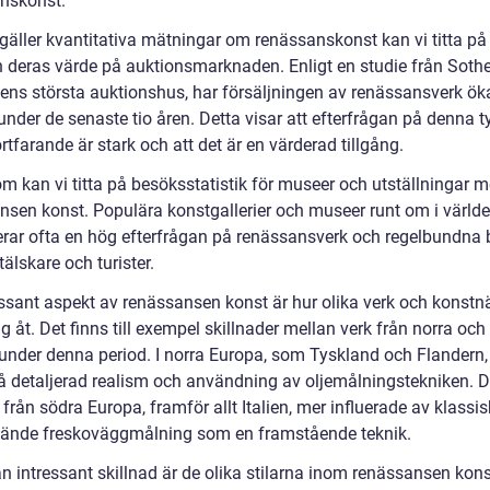
nskonst.
 gäller kvantitativa mätningar om renässanskonst kan vi titta på
h deras värde på auktionsmarknaden. Enligt en studie från Sothe
dens största auktionshus, har försäljningen av renässansverk ök
under de senaste tio åren. Detta visar att efterfrågan på denna t
rtfarande är stark och att det är en värderad tillgång.
m kan vi titta på besöksstatistik för museer och utställningar 
nsen konst. Populära konstgallerier och museer runt om i värld
erar ofta en hög efterfrågan på renässansverk och regelbundna
älskare och turister.
essant aspekt av renässansen konst är hur olika verk och konstn
sig åt. Det finns till exempel skillnader mellan verk från norra oc
under denna period. I norra Europa, som Tyskland och Flandern,
å detaljerad realism och användning av oljemålningstekniken. 
 från södra Europa, framför allt Italien, mer influerade av klassis
ände freskoväggmålning som en framstående teknik.
 intressant skillnad är de olika stilarna inom renässansen konst