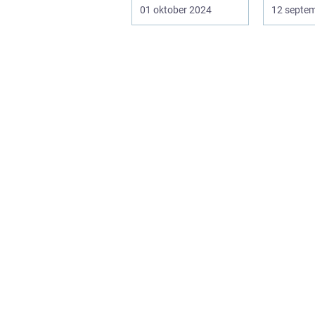
en riktig ko...
01 oktober 2024
12 septe