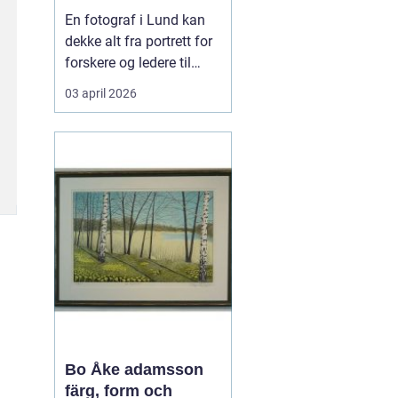
private
En fotograf i Lund kan
dekke alt fra portrett for
forskere og ledere til
reklamebilder,
03 april 2026
kunstfotografi og nære
familiebilder. Mange
tenker først på bryllup og
konfirmasjon når de
hører ordet fotograf, men
i en kunnskapsby som
Lund handler
fotograferi...
Bo Åke adamsson
färg, form och