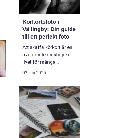
i
Körkortsfoto i
Vällingby: Din guide
till ett perfekt foto
Att skaffa körkort är en
avgörande milstolpe i
livet för många
människor, och att ha ett
02 juni 2025
korrekt och
representativt
körkortsfoto är en viktig
del av denna process. I
Vällingby finns det flera
alternativ f...
e