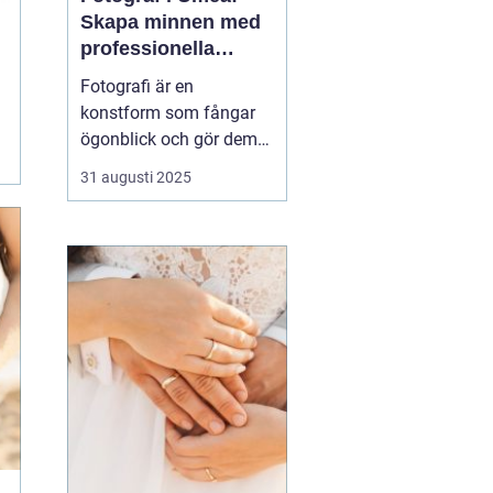
Skapa minnen med
professionella
bildkonstnärer
Fotografi är en
konstform som fångar
ögonblick och gör dem
tidlösa. I Umeå, en stad
31 augusti 2025
känd för sin kreativa
puls och natursköna
omgivningar, finns det
flera fotografer som
arbetar med att föreviga
b&a...