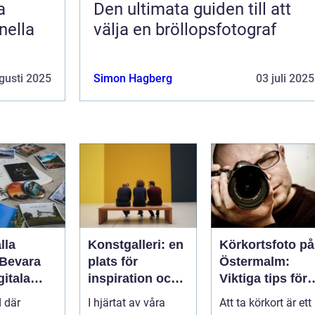
a
Den ultimata guiden till att
nella
välja en bröllopsfotograf
gusti 2025
Simon Hagberg
03 juli 2025
lla
Konstgalleri: en
Körkortsfoto på
 Bevara
plats för
Östermalm:
gitala
inspiration och
Viktiga tips för
n
kreativ
en perfekt bild
d där
I hjärtat av våra
Att ta körkort är ett
upplevelse