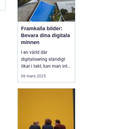
Framkalla bilder:
Bevara dina digitala
minnen
I en värld där
digitalisering ständigt
ökar i takt, kan man inte
underskatta det
06 mars 2025
handfasta och
nostalgiska värdet av
utskrivna foton.
Framkalla bilder S&o...