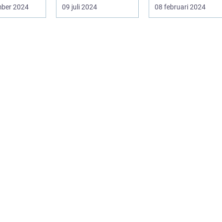
berätt...
n s...
mber 2024
09 juli 2024
08 februari 2024