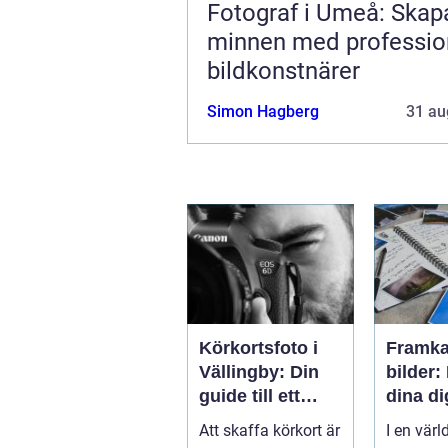
Fotograf i Umeå: Skap
minnen med professio
bildkonstnärer
Simon Hagberg
31 au
Körkortsfoto i
Framka
Vällingby: Din
bilder:
guide till ett
dina di
perfekt foto
minne
Att skaffa körkort är
I en värl