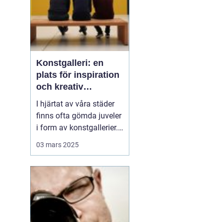
Konstgalleri: en
plats för inspiration
och kreativ
upplevelse
I hjärtat av våra städer
finns ofta gömda juveler
i form av konstgallerier.
Dessa platser är inte
03 mars 2025
bara fysiska rum där
konstverk visas upp,
utan kulturella nav där
kreativitet frodas och
tankeväckande
dialoger...