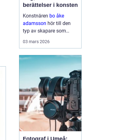
berättelser i konsten
Konstnären
bo åke
adamsson
hör till den
typ av skapare som
smyger sig på. Först ser
03 mars 2026
du färgen, sedan linjerna
och kompositionen men
stannar du en stund till
börjar motiven berätta
något mer. Hans verk rör
sig ...
Fotograf i Umeå: