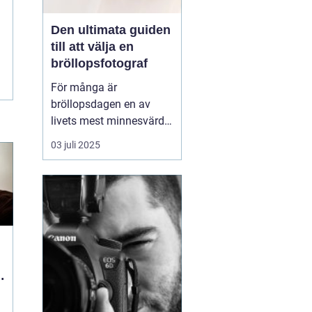
Den ultimata guiden
till att välja en
bröllopsfotograf
För många är
bröllopsdagen en av
livets mest minnesvärda
dagar, en dag fylld av
03 juli 2025
kärlek, glädje och
firande. Att föreviga
dessa ögonblick genom
fotografier är därför av
stor betydelse. Men h...