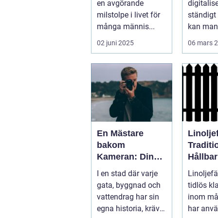
en avgörande
digitalis
milstolpe i livet för
ständigt 
många männis...
kan man 
underskat
02 juni 2025
06 mars 
En Mästare
Linolje
bakom
Traditi
Kameran: Din
Hållbar
Fotograf i
Moder
I en stad där varje
Linoljefä
Stockholm
Tappni
gata, byggnad och
tidlös kl
vattendrag har sin
inom må
egna historia, krävs
har använ