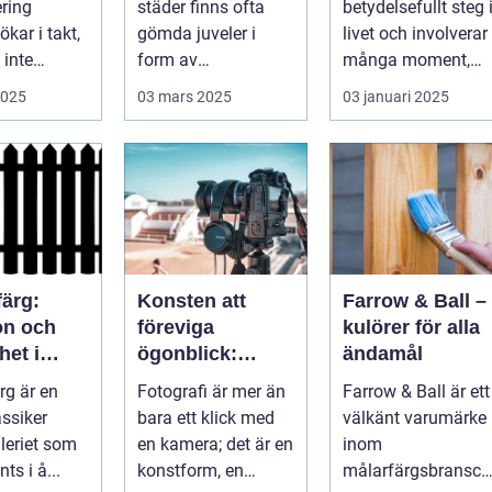
ering
städer finns ofta
betydelsefullt steg 
ökar i takt,
gömda juveler i
livet och involverar
inte
form av
många moment,
ta det...
konstgallerier. Des...
inte ...
2025
03 mars 2025
03 januari 2025
färg:
Konsten att
Farrow & Ball –
on och
föreviga
kulörer för alla
het i
ögonblick:
ändamål
n
Fotografens
rg är en
Fotografi är mer än
Farrow & Ball är ett
ng
värld
assiker
bara ett klick med
välkänt varumärke
leriet som
en kamera; det är en
inom
ts i å...
konstform, en
målarfärgsbransch