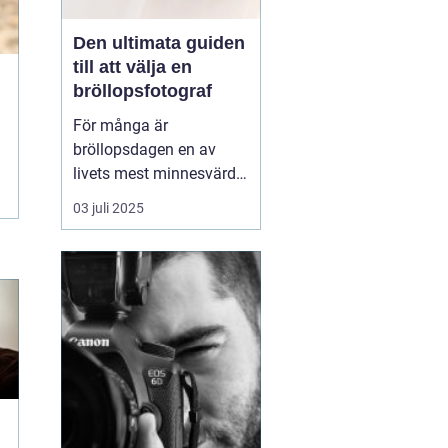
Den ultimata guiden
till att välja en
bröllopsfotograf
För många är
bröllopsdagen en av
livets mest minnesvärda
dagar, en dag fylld av
03 juli 2025
kärlek, glädje och
firande. Att föreviga
dessa ögonblick genom
fotografier är därför av
stor betydelse. Men h...