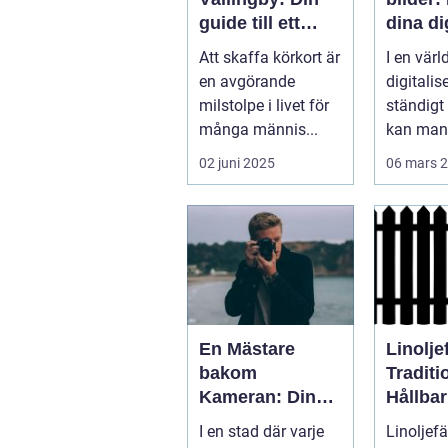
guide till ett
dina di
perfekt foto
minne
Att skaffa körkort är
I en värl
en avgörande
digitalis
milstolpe i livet för
ständigt 
många männis...
kan man 
underskat
02 juni 2025
06 mars 
En Mästare
Linolje
bakom
Traditi
Kameran: Din
Hållbar
Fotograf i
Moder
I en stad där varje
Linoljefä
Stockholm
Tappni