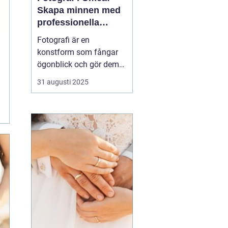
Skapa minnen med
professionella
bildkonstnärer
Fotografi är en
konstform som fångar
ögonblick och gör dem
tidlösa. I Umeå, en stad
31 augusti 2025
känd för sin kreativa
puls och natursköna
omgivningar, finns det
flera fotografer som
arbetar med att föreviga
b&a...