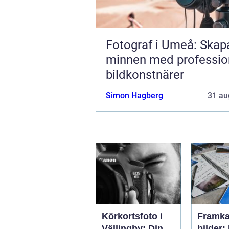
Fotograf i Umeå: Skap
minnen med professio
bildkonstnärer
Simon Hagberg
31 au
Körkortsfoto i
Framka
Vällingby: Din
bilder: