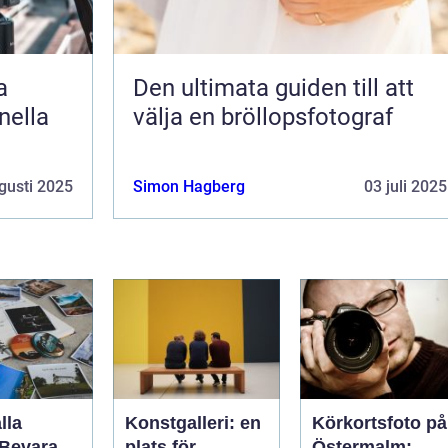
a
Den ultimata guiden till att
nella
välja en bröllopsfotograf
gusti 2025
Simon Hagberg
03 juli 2025
lla
Konstgalleri: en
Körkortsfoto på
 Bevara
plats för
Östermalm: