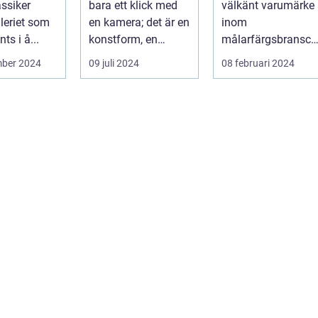
assiker
bara ett klick med
välkänt varumärke
leriet som
en kamera; det är en
inom
ts i å...
konstform, en
målarfärgsbransch
berätt...
n s...
mber 2024
09 juli 2024
08 februari 2024