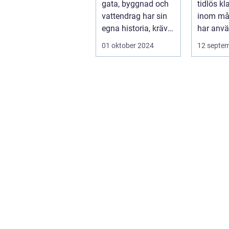
gata, byggnad och
tidlös kl
vattendrag har sin
inom må
egna historia, krävs
har använ
en riktig ko...
01 oktober 2024
12 septe