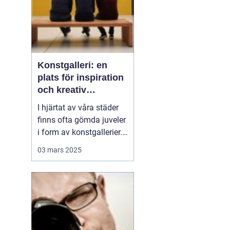
Konstgalleri: en
plats för inspiration
och kreativ
upplevelse
I hjärtat av våra städer
finns ofta gömda juveler
i form av konstgallerier.
Dessa platser är inte
03 mars 2025
bara fysiska rum där
konstverk visas upp,
utan kulturella nav där
kreativitet frodas och
tankeväckande
dialoger...