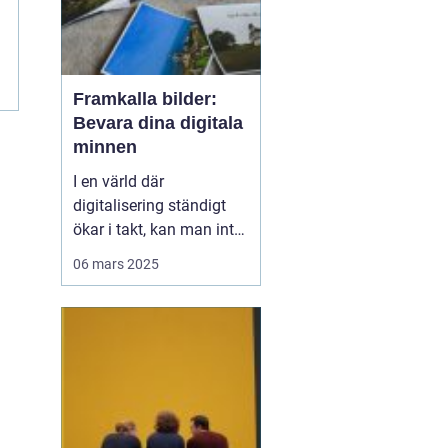
e
Framkalla bilder:
Bevara dina digitala
minnen
I en värld där
digitalisering ständigt
ökar i takt, kan man inte
underskatta det
06 mars 2025
handfasta och
nostalgiska värdet av
utskrivna foton.
Framkalla bilder S&o...