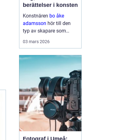
berättelser i konsten
Konstnären
bo åke
adamsson
hör till den
typ av skapare som
smyger sig på. Först ser
03 mars 2026
du färgen, sedan linjerna
och kompositionen men
stannar du en stund till
börjar motiven berätta
något mer. Hans verk rör
sig ...
Fotograf i Umeå: