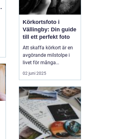
Körkortsfoto i
i
Vällingby: Din guide
till ett perfekt foto
Att skaffa körkort är en
avgörande milstolpe i
livet för många
människor, och att ha ett
02 juni 2025
korrekt och
representativt
körkortsfoto är en viktig
del av denna process. I
Vällingby finns det flera
alternativ f...