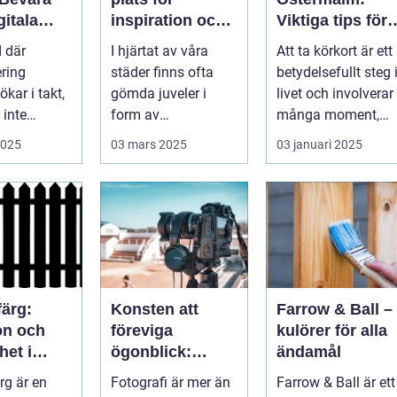
gitala
inspiration och
Viktiga tips för
n
kreativ
en perfekt bild
d där
I hjärtat av våra
Att ta körkort är ett
upplevelse
ering
städer finns ofta
betydelsefullt steg 
ökar i takt,
gömda juveler i
livet och involverar
inte
form av
många moment,
ta det...
konstgallerier. Des...
inte ...
2025
03 mars 2025
03 januari 2025
färg:
Konsten att
Farrow & Ball –
on och
föreviga
kulörer för alla
het i
ögonblick:
ändamål
n
Fotografens
rg är en
Fotografi är mer än
Farrow & Ball är ett
ng
värld