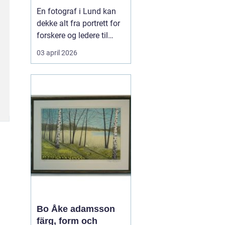
private
En fotograf i Lund kan
dekke alt fra portrett for
forskere og ledere til
reklamebilder,
03 april 2026
kunstfotografi og nære
familiebilder. Mange
tenker først på bryllup og
konfirmasjon når de
hører ordet fotograf, men
i en kunnskapsby som
Lund handler
fotograferi...
Bo Åke adamsson
färg, form och