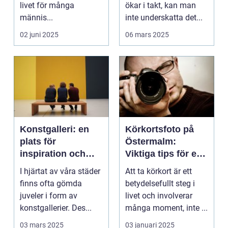
livet för många
ökar i takt, kan man
männis...
inte underskatta det...
02 juni 2025
06 mars 2025
Konstgalleri: en
Körkortsfoto på
plats för
Östermalm:
inspiration och
Viktiga tips för en
kreativ upplevelse
perfekt bild
I hjärtat av våra städer
Att ta körkort är ett
finns ofta gömda
betydelsefullt steg i
juveler i form av
livet och involverar
konstgallerier. Des...
många moment, inte ...
03 mars 2025
03 januari 2025