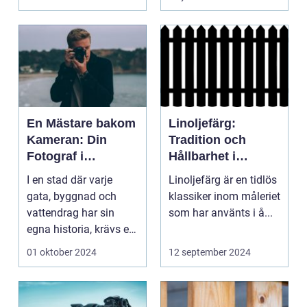
En Mästare bakom
Linoljefärg:
Kameran: Din
Tradition och
Fotograf i
Hållbarhet i
Stockholm
Modern Tappning
I en stad där varje
Linoljefärg är en tidlös
gata, byggnad och
klassiker inom måleriet
vattendrag har sin
som har använts i å...
egna historia, krävs en
riktig ko...
01 oktober 2024
12 september 2024