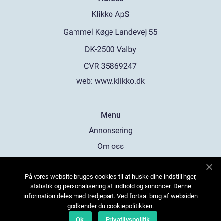
web:
www.klikko.dk
Menu
Annonsering
Om oss
Cookies
På vores website bruges cookies til at huske dine indstillinger,
Kontakta oss
statistik og personalisering af indhold og annoncer. Denne
Sitemap
information deles med tredjepart. Ved fortsat brug af websiden
godkender du cookiepolitikken.
Ok
Privatlivspolitik