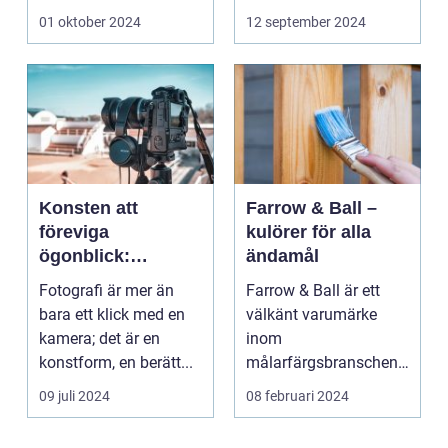
riktig ko...
01 oktober 2024
12 september 2024
Konsten att
Farrow & Ball –
föreviga
kulörer för alla
ögonblick:
ändamål
Fotografens värld
Fotografi är mer än
Farrow & Ball är ett
bara ett klick med en
välkänt varumärke
kamera; det är en
inom
konstform, en berätt...
målarfärgsbranschen
s...
09 juli 2024
08 februari 2024