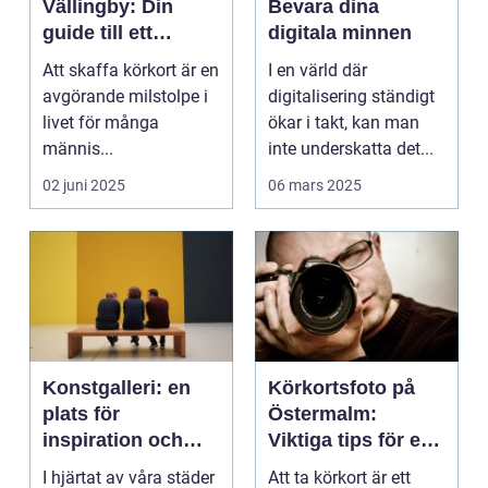
Vällingby: Din
Bevara dina
guide till ett
digitala minnen
perfekt foto
Att skaffa körkort är en
I en värld där
avgörande milstolpe i
digitalisering ständigt
livet för många
ökar i takt, kan man
männis...
inte underskatta det...
02 juni 2025
06 mars 2025
Konstgalleri: en
Körkortsfoto på
plats för
Östermalm:
inspiration och
Viktiga tips för en
kreativ upplevelse
perfekt bild
I hjärtat av våra städer
Att ta körkort är ett