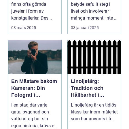
finns ofta gömda
betydelsefullt steg i
juveler i form av
livet och involverar
konstgallerier. Des...
många moment, inte ...
03 mars 2025
03 januari 2025
En Mästare bakom
Linoljefärg:
Kameran: Din
Tradition och
Fotograf i
Hållbarhet i
Stockholm
Modern Tappning
I en stad där varje
Linoljefärg är en tidlös
gata, byggnad och
klassiker inom måleriet
vattendrag har sin
som har använts i å...
egna historia, krävs en