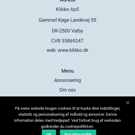
web:
www.klikko.dk
Menu
Annonsering
Om oss
Cookies
På vores website bruges cookies til at huske dine indstillinger,
Kontakta oss
statistik og personalisering af indhold og annoncer. Denne
Sitemap
information deles med tredjepart. Ved fortsat brug af websiden
godkender du cookiepolitikken.
Ok
Privatlivspolitik