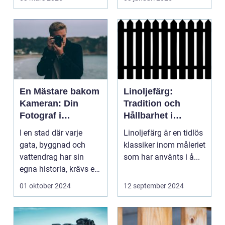
En Mästare bakom
Linoljefärg:
Kameran: Din
Tradition och
Fotograf i
Hållbarhet i
Stockholm
Modern Tappning
I en stad där varje
Linoljefärg är en tidlös
gata, byggnad och
klassiker inom måleriet
vattendrag har sin
som har använts i å...
egna historia, krävs en
riktig ko...
01 oktober 2024
12 september 2024