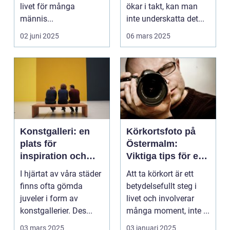
livet för många
ökar i takt, kan man
männis...
inte underskatta det...
02 juni 2025
06 mars 2025
Konstgalleri: en
Körkortsfoto på
plats för
Östermalm:
inspiration och
Viktiga tips för en
kreativ upplevelse
perfekt bild
I hjärtat av våra städer
Att ta körkort är ett
finns ofta gömda
betydelsefullt steg i
juveler i form av
livet och involverar
konstgallerier. Des...
många moment, inte ...
03 mars 2025
03 januari 2025