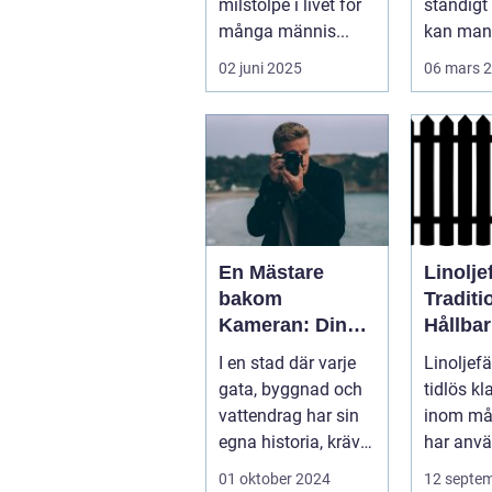
milstolpe i livet för
ständigt 
många männis...
kan man 
underskat
02 juni 2025
06 mars 
En Mästare
Linolje
bakom
Traditi
Kameran: Din
Hållbar
Fotograf i
Moder
I en stad där varje
Linoljefä
Stockholm
Tappni
gata, byggnad och
tidlös kl
vattendrag har sin
inom må
egna historia, krävs
har använ
en riktig ko...
01 oktober 2024
12 septe