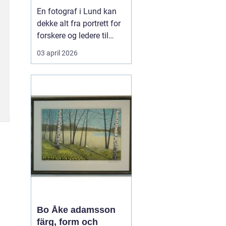
private
En fotograf i Lund kan
dekke alt fra portrett for
forskere og ledere til
reklamebilder,
03 april 2026
kunstfotografi og nære
familiebilder. Mange
tenker først på bryllup og
konfirmasjon når de
hører ordet fotograf, men
i en kunnskapsby som
Lund handler
fotograferi...
Bo Åke adamsson
färg, form och