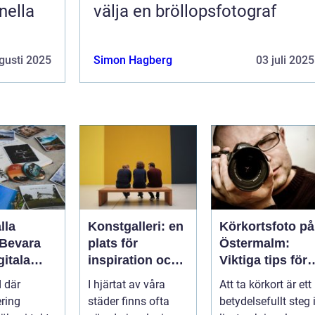
nella
välja en bröllopsfotograf
gusti 2025
Simon Hagberg
03 juli 2025
lla
Konstgalleri: en
Körkortsfoto på
 Bevara
plats för
Östermalm:
gitala
inspiration och
Viktiga tips för
n
kreativ
en perfekt bild
d där
I hjärtat av våra
Att ta körkort är ett
upplevelse
ering
städer finns ofta
betydelsefullt steg 