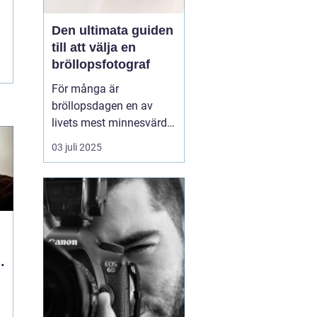
Den ultimata guiden
till att välja en
bröllopsfotograf
För många är
bröllopsdagen en av
livets mest minnesvärda
dagar, en dag fylld av
03 juli 2025
kärlek, glädje och
firande. Att föreviga
dessa ögonblick genom
fotografier är därför av
stor betydelse. Men h...
i