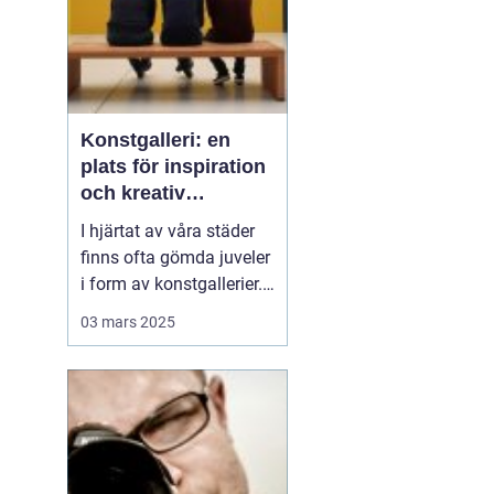
Konstgalleri: en
plats för inspiration
och kreativ
upplevelse
I hjärtat av våra städer
finns ofta gömda juveler
i form av konstgallerier.
Dessa platser är inte
03 mars 2025
bara fysiska rum där
konstverk visas upp,
utan kulturella nav där
kreativitet frodas och
tankeväckande
dialoger...