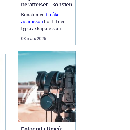
berättelser i konsten
Konstnären
bo åke
adamsson
hör till den
typ av skapare som
smyger sig på. Först ser
03 mars 2026
du färgen, sedan linjerna
och kompositionen men
stannar du en stund till
börjar motiven berätta
något mer. Hans verk rör
sig ...
Fotograf i Umeå: