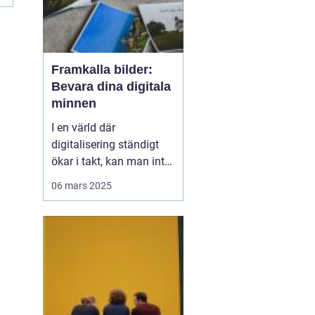
Framkalla bilder:
Bevara dina digitala
minnen
I en värld där
digitalisering ständigt
ökar i takt, kan man inte
underskatta det
06 mars 2025
handfasta och
nostalgiska värdet av
utskrivna foton.
Framkalla bilder S&o...