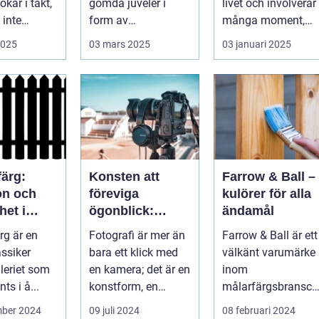
ökar i takt,
gömda juveler i
livet och involverar
inte
form av
många moment,
ta det...
konstgallerier. Des...
inte ...
2025
03 mars 2025
03 januari 2025
färg:
Konsten att
Farrow & Ball –
on och
föreviga
kulörer för alla
het i
ögonblick:
ändamål
n
Fotografens
rg är en
Fotografi är mer än
Farrow & Ball är ett
ng
värld
assiker
bara ett klick med
välkänt varumärke
leriet som
en kamera; det är en
inom
ts i å...
konstform, en
målarfärgsbransch
berätt...
n s...
mber 2024
09 juli 2024
08 februari 2024