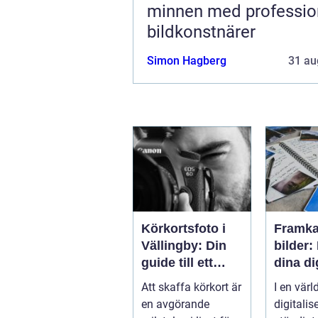
minnen med professio
bildkonstnärer
Simon Hagberg
31 au
Körkortsfoto i
Framka
Vällingby: Din
bilder:
guide till ett
dina di
perfekt foto
minne
Att skaffa körkort är
I en värl
en avgörande
digitalis