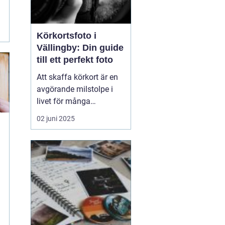
Körkortsfoto i
Vällingby: Din guide
till ett perfekt foto
Att skaffa körkort är en
avgörande milstolpe i
livet för många
människor, och att ha ett
02 juni 2025
korrekt och
representativt
körkortsfoto är en viktig
del av denna process. I
Vällingby finns det flera
alternativ f...
e