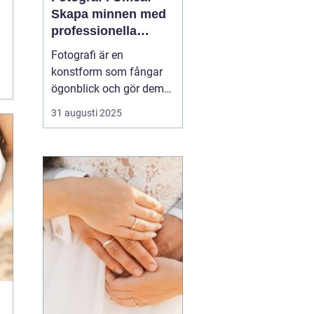
Skapa minnen med
professionella
bildkonstnärer
Fotografi är en
konstform som fångar
ögonblick och gör dem
tidlösa. I Umeå, en stad
31 augusti 2025
känd för sin kreativa
puls och natursköna
omgivningar, finns det
flera fotografer som
arbetar med att föreviga
b&a...