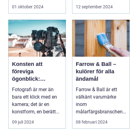
riktig ko...
01 oktober 2024
12 september 2024
Konsten att
Farrow & Ball –
föreviga
kulörer för alla
ögonblick:
ändamål
Fotografens värld
Fotografi är mer än
Farrow & Ball är ett
bara ett klick med en
välkänt varumärke
kamera; det är en
inom
konstform, en berätt...
målarfärgsbranschen
s...
09 juli 2024
08 februari 2024