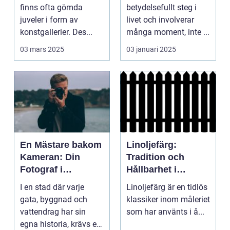
finns ofta gömda
betydelsefullt steg i
juveler i form av
livet och involverar
konstgallerier. Des...
många moment, inte ...
03 mars 2025
03 januari 2025
En Mästare bakom
Linoljefärg:
Kameran: Din
Tradition och
Fotograf i
Hållbarhet i
Stockholm
Modern Tappning
I en stad där varje
Linoljefärg är en tidlös
gata, byggnad och
klassiker inom måleriet
vattendrag har sin
som har använts i å...
egna historia, krävs en