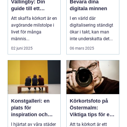
Vällingby: Din
Bevara dina
guide till ett
digitala minnen
perfekt foto
Att skaffa körkort är en
I en värld där
avgörande milstolpe i
digitalisering ständigt
livet för många
ökar i takt, kan man
männis...
inte underskatta det...
02 juni 2025
06 mars 2025
Konstgalleri: en
Körkortsfoto på
plats för
Östermalm:
inspiration och
Viktiga tips för en
kreativ upplevelse
perfekt bild
I hjärtat av våra städer
Att ta körkort är ett