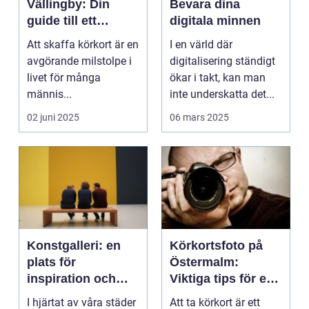
Vällingby: Din
Bevara dina
guide till ett
digitala minnen
perfekt foto
Att skaffa körkort är en
I en värld där
avgörande milstolpe i
digitalisering ständigt
livet för många
ökar i takt, kan man
männis...
inte underskatta det...
02 juni 2025
06 mars 2025
Konstgalleri: en
Körkortsfoto på
plats för
Östermalm:
inspiration och
Viktiga tips för en
kreativ upplevelse
perfekt bild
I hjärtat av våra städer
Att ta körkort är ett