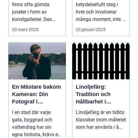
finns ofta gömda
betydelsefullt steg i
juveler i form av
livet och involverar
konstgallerier. Des...
många moment, inte ...
03 mars 2025
03 januari 2025
En Mästare bakom
Linoljefärg:
Kameran: Din
Tradition och
Fotograf i
Hållbarhet i
Stockholm
Modern Tappning
I en stad där varje
Linoljefärg är en tidlös
gata, byggnad och
klassiker inom måleriet
vattendrag har sin
som har använts i å...
egna historia, krävs en