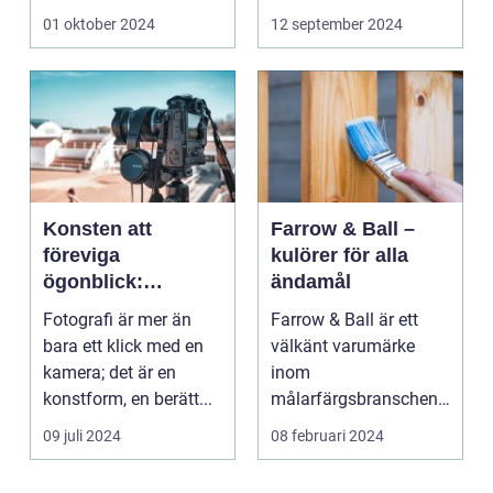
riktig ko...
01 oktober 2024
12 september 2024
Konsten att
Farrow & Ball –
föreviga
kulörer för alla
ögonblick:
ändamål
Fotografens värld
Fotografi är mer än
Farrow & Ball är ett
bara ett klick med en
välkänt varumärke
kamera; det är en
inom
konstform, en berätt...
målarfärgsbranschen
s...
09 juli 2024
08 februari 2024