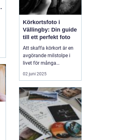
Körkortsfoto i
i
Vällingby: Din guide
till ett perfekt foto
Att skaffa körkort är en
avgörande milstolpe i
livet för många
människor, och att ha ett
02 juni 2025
korrekt och
representativt
körkortsfoto är en viktig
del av denna process. I
Vällingby finns det flera
alternativ f...