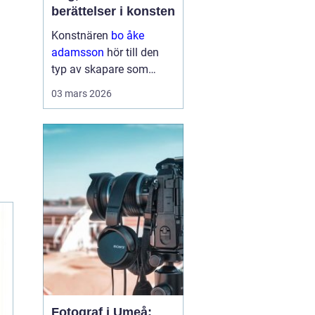
berättelser i konsten
Konstnären
bo åke
adamsson
hör till den
typ av skapare som
smyger sig på. Först ser
03 mars 2026
du färgen, sedan linjerna
och kompositionen men
stannar du en stund till
börjar motiven berätta
något mer. Hans verk rör
sig ...
Fotograf i Umeå: