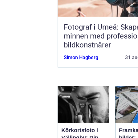
Fotograf i Umeå: Skap
minnen med professio
bildkonstnärer
Simon Hagberg
31 au
Körkortsfoto i
Framka
Vällingby: Din
bilder: