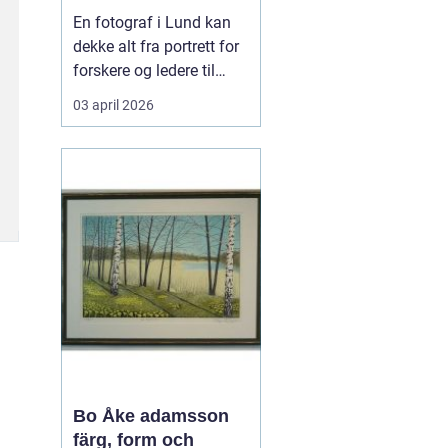
private
En fotograf i Lund kan
dekke alt fra portrett for
forskere og ledere til
reklamebilder,
03 april 2026
kunstfotografi og nære
familiebilder. Mange
tenker først på bryllup og
konfirmasjon når de
hører ordet fotograf, men
i en kunnskapsby som
Lund handler
fotograferi...
Bo Åke adamsson
färg, form och