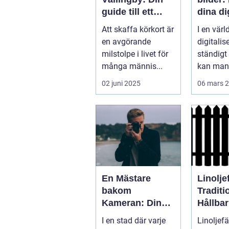
guide till ett
dina di
perfekt foto
minne
Att skaffa körkort är
I en värl
en avgörande
digitalis
milstolpe i livet för
ständigt 
många männis...
kan man 
underskat
02 juni 2025
06 mars 
En Mästare
Linolje
bakom
Traditi
Kameran: Din
Hållbar
Fotograf i
Moder
I en stad där varje
Linoljefä
Stockholm
Tappni