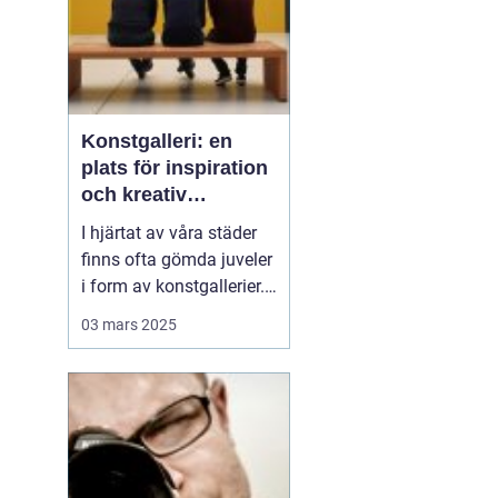
Konstgalleri: en
plats för inspiration
och kreativ
upplevelse
I hjärtat av våra städer
finns ofta gömda juveler
i form av konstgallerier.
Dessa platser är inte
03 mars 2025
bara fysiska rum där
konstverk visas upp,
utan kulturella nav där
kreativitet frodas och
tankeväckande
dialoger...