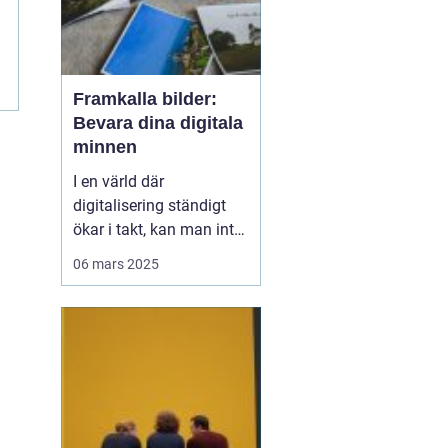
e
Framkalla bilder:
Bevara dina digitala
minnen
I en värld där
digitalisering ständigt
ökar i takt, kan man inte
underskatta det
06 mars 2025
handfasta och
nostalgiska värdet av
utskrivna foton.
Framkalla bilder S&o...