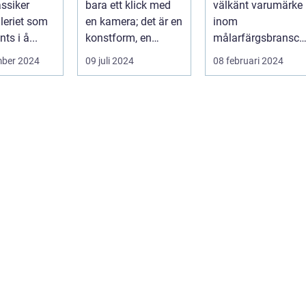
assiker
bara ett klick med
välkänt varumärke
leriet som
en kamera; det är en
inom
ts i å...
konstform, en
målarfärgsbransch
berätt...
n s...
mber 2024
09 juli 2024
08 februari 2024