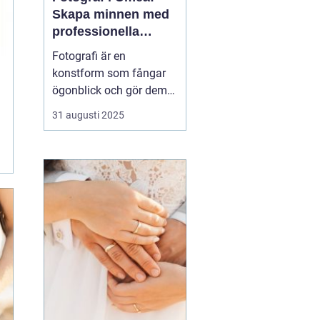
Skapa minnen med
professionella
bildkonstnärer
Fotografi är en
konstform som fångar
ögonblick och gör dem
tidlösa. I Umeå, en stad
31 augusti 2025
känd för sin kreativa
puls och natursköna
omgivningar, finns det
flera fotografer som
arbetar med att föreviga
b&a...