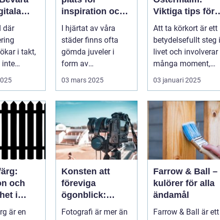
gitala
inspiration och
Viktiga tips för
n
kreativ
en perfekt bild
d där
I hjärtat av våra
Att ta körkort är ett
upplevelse
ering
städer finns ofta
betydelsefullt steg 
ökar i takt,
gömda juveler i
livet och involverar
inte
form av
många moment,
ta det...
konstgallerier. Des...
inte ...
2025
03 mars 2025
03 januari 2025
färg:
Konsten att
Farrow & Ball –
on och
föreviga
kulörer för alla
het i
ögonblick:
ändamål
n
Fotografens
rg är en
Fotografi är mer än
Farrow & Ball är ett
ng
värld