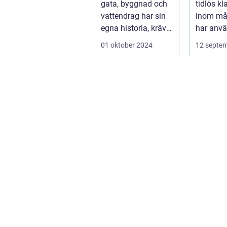
gata, byggnad och
tidlös kl
vattendrag har sin
inom må
egna historia, krävs
har använ
en riktig ko...
01 oktober 2024
12 septe