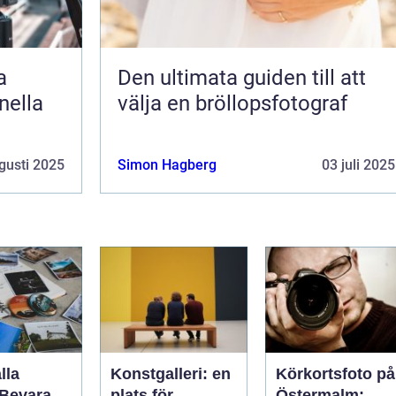
a
Den ultimata guiden till att
nella
välja en bröllopsfotograf
gusti 2025
Simon Hagberg
03 juli 2025
lla
Konstgalleri: en
Körkortsfoto på
 Bevara
plats för
Östermalm: