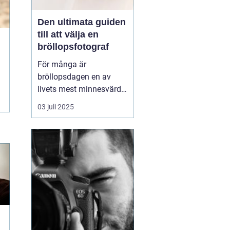
Den ultimata guiden
till att välja en
bröllopsfotograf
För många är
bröllopsdagen en av
livets mest minnesvärda
dagar, en dag fylld av
03 juli 2025
kärlek, glädje och
firande. Att föreviga
dessa ögonblick genom
fotografier är därför av
stor betydelse. Men h...