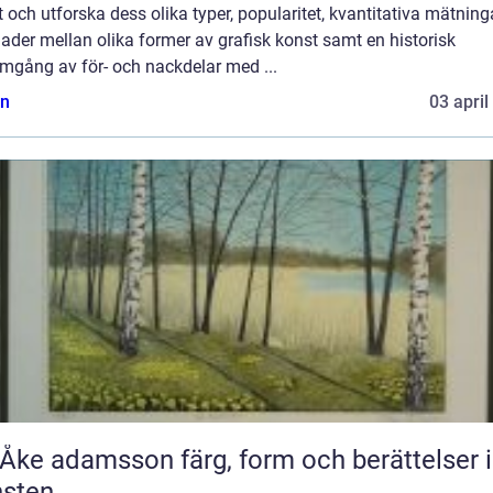
 och utforska dess olika typer, popularitet, kvantitativa mätninga
nader mellan olika former av grafisk konst samt en historisk
mgång av för- och nackdelar med ...
n
03 april
adamsson färg, form och berättelser i
nsten