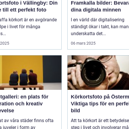
rtsfoto i Vällingby: Din
Framkalla bilder: Bevar
 till ett perfekt foto
dina digitala minnen
affa körkort är en avgörande
I en värld där digitalisering
lpe i livet för många
ständigt ökar i takt, kan man
...
underskatta det...
i 2025
06 mars 2025
galleri: en plats för
Körkortsfoto på Öster
ration och kreativ
Viktiga tips för en perfe
evelse
bild
tat av våra städer finns ofta
Att ta körkort är ett betydelse
juveler i form av
steg i livet och involverar m