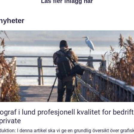
Läs fler inlägg här
 nyheter
lund profesjonell kvalitet for bedrifter
private
duktion: I denna artikel ska vi ge en grundlig översikt över grafis