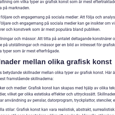
attning om vilka typer av grafisk konst som är mest eftertraktad
a på marknaden.
l följare och engagemang på sociala medier: Att följa och analy
 följare och engagemang på sociala medier kan ge insikter om vi
rer och konstverk som är mest populära bland publiken.
llningar och mässor: Att titta på antalet deltagande konstnärer 
 på utställningar och mässor ger en bild av intresset för grafis
ka typer som är mest efterfrågade.
lnader mellan olika grafisk konst
s betydande skillnader mellan olika typer av grafisk konst. Här 
est framstående skillnaderna:
iker och medier: Grafisk konst kan skapas med hjälp av olika tek
er, vilket ger olika estetiska effekter och uttryckssätt. Skillnade
ar användning av penslar, datorprogram, tryckplattor, stenciler, e
lla stilar: Grafisk konst kan vara realistisk, abstrakt, surrealistisk 