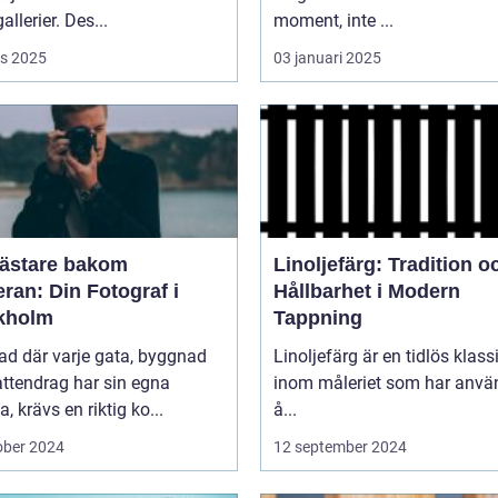
allerier. Des...
moment, inte ...
s 2025
03 januari 2025
ästare bakom
Linoljefärg: Tradition o
ran: Din Fotograf i
Hållbarhet i Modern
kholm
Tappning
tad där varje gata, byggnad
Linoljefärg är en tidlös klass
ttendrag har sin egna
inom måleriet som har använ
a, krävs en riktig ko...
å...
ober 2024
12 september 2024