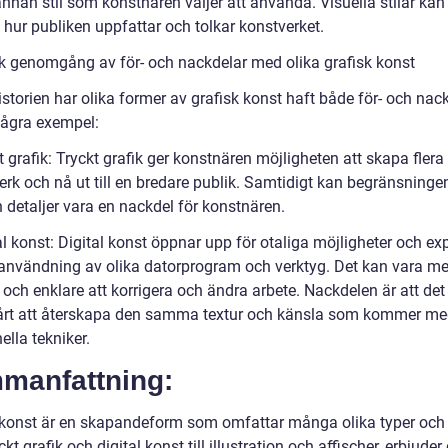
nnan stil som konstnären väljer att använda. Visuella stilar kan
 hur publiken uppfattar och tolkar konstverket.
sk genomgång av för- och nackdelar med olika grafisk konst
storien har olika former av grafisk konst haft både för- och nack
några exempel:
t grafik: Tryckt grafik ger konstnären möjligheten att skapa flera
verk och nå ut till en bredare publik. Samtidigt kan begränsninge
 detaljer vara en nackdel för konstnären.
al konst: Digital konst öppnar upp för otaliga möjligheter och e
nvändning av olika datorprogram och verktyg. Det kan vara me
t och enklare att korrigera och ändra arbete. Nackdelen är att det
årt att återskapa den samma textur och känsla som kommer m
nella tekniker.
manfattning:
 konst är en skapandeform som omfattar många olika typer och s
ckt grafik och digital konst till illustration och affischer, erbjuder