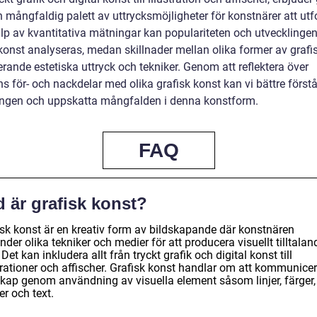
 mångfaldig palett av uttrycksmöjligheter för konstnärer att utf
lp av kvantitativa mätningar kan populariteten och utvecklinge
 konst analyseras, medan skillnader mellan olika former av grafi
erande estetiska uttryck och tekniker. Genom att reflektera över
ns för- och nackdelar med olika grafisk konst kan vi bättre först
ingen och uppskatta mångfalden i denna konstform.
FAQ
 är grafisk konst?
isk konst är en kreativ form av bildskapande där konstnären
der olika tekniker och medier för att producera visuellt tilltalan
 Det kan inkludera allt från tryckt grafik och digital konst till
trationer och affischer. Grafisk konst handlar om att kommunicer
kap genom användning av visuella element såsom linjer, färger,
r och text.