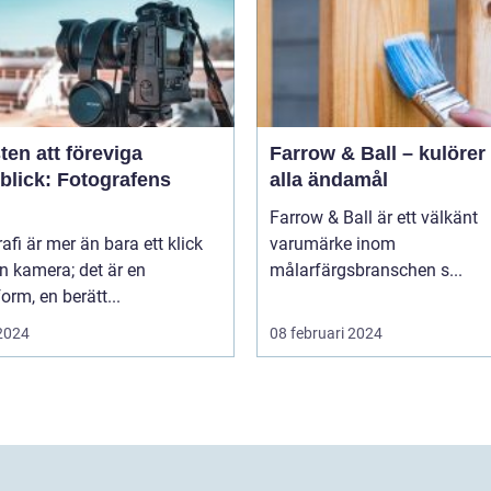
en att föreviga
Farrow & Ball – kulörer 
blick: Fotografens
alla ändamål
Farrow & Ball är ett välkänt
afi är mer än bara ett klick
varumärke inom
n kamera; det är en
målarfärgsbranschen s...
orm, en berätt...
 2024
08 februari 2024