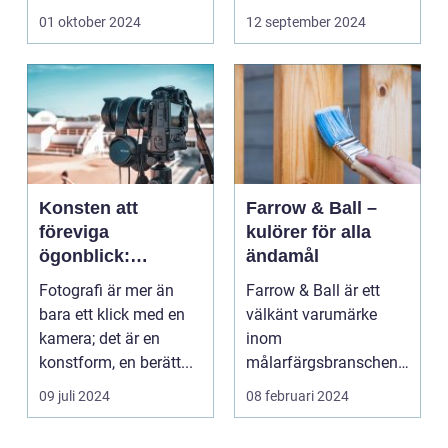
riktig ko...
01 oktober 2024
12 september 2024
Konsten att
Farrow & Ball –
föreviga
kulörer för alla
ögonblick:
ändamål
Fotografens värld
Fotografi är mer än
Farrow & Ball är ett
bara ett klick med en
välkänt varumärke
kamera; det är en
inom
konstform, en berätt...
målarfärgsbranschen
s...
09 juli 2024
08 februari 2024