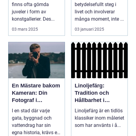
finns ofta gömda
betydelsefullt steg i
juveler i form av
livet och involverar
konstgallerier. Des...
många moment, inte ...
03 mars 2025
03 januari 2025
En Mästare bakom
Linoljefärg:
Kameran: Din
Tradition och
Fotograf i
Hållbarhet i
Stockholm
Modern Tappning
I en stad där varje
Linoljefärg är en tidlös
gata, byggnad och
klassiker inom måleriet
vattendrag har sin
som har använts i å...
egna historia, krävs en