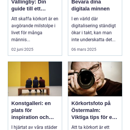
Vällingby: Din
Bevara dina
guide till ett
digitala minnen
perfekt foto
Att skaffa körkort är en
I en värld där
avgörande milstolpe i
digitalisering ständigt
livet för många
ökar i takt, kan man
männis...
inte underskatta det...
02 juni 2025
06 mars 2025
Konstgalleri: en
Körkortsfoto på
plats för
Östermalm:
inspiration och
Viktiga tips för en
kreativ upplevelse
perfekt bild
I hjärtat av våra städer
Att ta körkort är ett