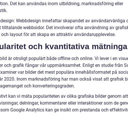
tion. Det kan användas inom utbildning, marknadsföring eller
stik.
design: Webbdesign innefattar skapandet av användarvänliga 
t tilltalande webbsidor. Det involverar ofta användning av grafis
 och layout för att skapa en attraktiv användarupplevelse.
laritet och kvantitativa mätninga
bild är otroligt populärt både offline och online. Vi lever i en visue
der och grafik fångar vår uppmärksamhet. Enligt en studie från S
xaminer var bilder det mest populära innehållsformatet på soci
år 2020. Inom marknadsföring har man också visat att grafisk b
agemanget och konverteringsgraden.
tivt kan vi mäta populariteten av olika grafiska bilder genom att 
visningar, delningar, kommentarer eller interaktioner som de gene
 som Google Analytics kan ge insikt om prestanda och effektivit