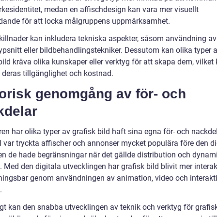
kesidentitet, medan en affischdesign kan vara mer visuellt
dande för att locka målgruppens uppmärksamhet.
killnader kan inkludera tekniska aspekter, såsom användning av
typsnitt eller bildbehandlingstekniker. Dessutom kan olika typer 
bild kräva olika kunskaper eller verktyg för att skapa dem, vilket
 deras tillgänglighet och kostnad.
torisk genomgång av för- och
kdelar
en har olika typer av grafisk bild haft sina egna för- och nackdela
 var tryckta affischer och annonser mycket populära före den di
en de hade begränsningar när det gällde distribution och dynam
. Med den digitala utvecklingen har grafisk bild blivit mer intera
ingsbar genom användningen av animation, video och interakt
.
gt kan den snabba utvecklingen av teknik och verktyg för grafisk