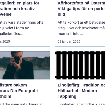
galleri: en plats för
Körkortsfoto på Öster
ration och kreativ
Viktiga tips för en perfe
evelse
bild
tat av våra städer finns ofta
Att ta körkort är ett betydelse
juveler i form av
steg i livet och involverar m
allerier. Des...
moment, inte ...
s 2025
03 januari 2025
ästare bakom
Linoljefärg: Tradition o
ran: Din Fotograf i
Hållbarhet i Modern
kholm
Tappning
tad där varje gata, byggnad
Linoljefärg är en tidlös klass