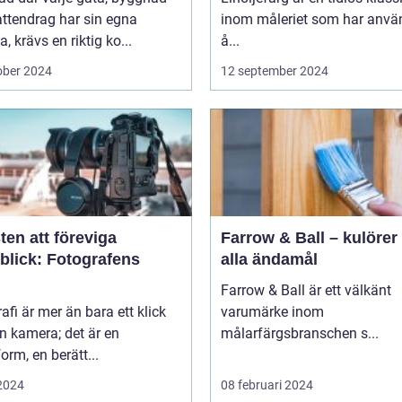
ttendrag har sin egna
inom måleriet som har använ
a, krävs en riktig ko...
å...
ober 2024
12 september 2024
en att föreviga
Farrow & Ball – kulörer 
blick: Fotografens
alla ändamål
Farrow & Ball är ett välkänt
afi är mer än bara ett klick
varumärke inom
n kamera; det är en
målarfärgsbranschen s...
orm, en berätt...
 2024
08 februari 2024