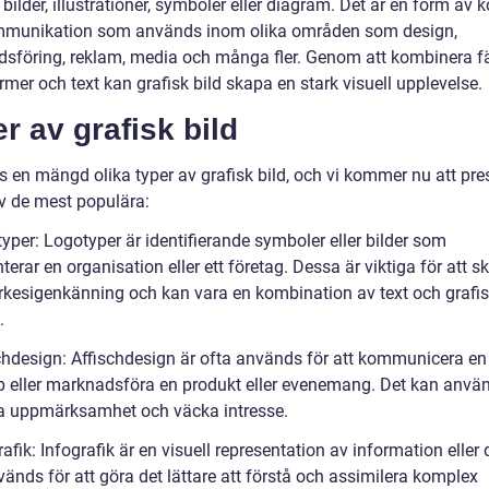
bilder, illustrationer, symboler eller diagram. Det är en form av 
munikation som används inom olika områden som design,
sföring, reklam, media och många fler. Genom att kombinera fä
former och text kan grafisk bild skapa en stark visuell upplevelse.
r av grafisk bild
s en mängd olika typer av grafisk bild, och vi kommer nu att pre
v de mest populära:
yper: Logotyper är identifierande symboler eller bilder som
terar en organisation eller ett företag. Dessa är viktiga för att 
kesigenkänning och kan vara en kombination av text och grafi
.
schdesign: Affischdesign är ofta används för att kommunicera en 
 eller marknadsföra en produkt eller evenemang. Det kan anvä
ka uppmärksamhet och väcka intresse.
rafik: Infografik är en visuell representation av information eller
änds för att göra det lättare att förstå och assimilera komplex