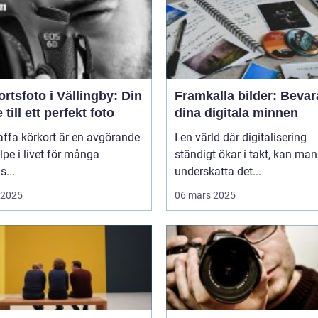
rtsfoto i Vällingby: Din
Framkalla bilder: Bevar
 till ett perfekt foto
dina digitala minnen
affa körkort är en avgörande
I en värld där digitalisering
lpe i livet för många
ständigt ökar i takt, kan man
...
underskatta det...
i 2025
06 mars 2025