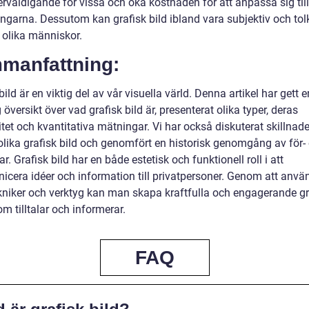
rväldigande för vissa och öka kostnaden för att anpassa sig till
ingarna. Dessutom kan grafisk bild ibland vara subjektiv och tol
 olika människor.
manfattning:
bild är en viktig del av vår visuella värld. Denna artikel har gett e
 översikt över vad grafisk bild är, presenterat olika typer, deras
tet och kvantitativa mätningar. Vi har också diskuterat skillnade
olika grafisk bild och genomfört en historisk genomgång av för-
r. Grafisk bild har en både estetisk och funktionell roll i att
cera idéer och information till privatpersoner. Genom att anvä
ekniker och verktyg kan man skapa kraftfulla och engagerande gr
om tilltalar och informerar.
FAQ