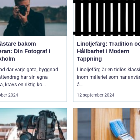
ästare bakom
Linoljefärg: Tradition o
ran: Din Fotograf i
Hållbarhet i Modern
kholm
Tappning
tad där varje gata, byggnad
Linoljefärg är en tidlös klass
ttendrag har sin egna
inom måleriet som har använ
a, krävs en riktig ko...
å...
ober 2024
12 september 2024