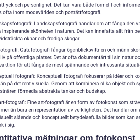
uttryck och personlighet. Det kan vara både formellt och informe
 ofta inom modevärlden och porträttfotografi.
skapsfotografi: Landskapsfotografi handlar om att fånga den v
 inspirerande skönheten i naturen. Det kan innefatta allt från b
 vidsträckta öknar och frodiga skogar.
fotografi: Gatufotografi fångar ögonblicksvittnen och människo
iv på offentliga platser. Det är ofta dokumentärt till sin natur o
eaktion för att fånga de mest spännande och intressanta situat
ptuell fotografi: Konceptuell fotografi fokuserar på idéer och k
 än på det rent visuella. Genom att kombinera olika objekt och 
stnären förmedla abstrakta tankar och budskap.
art-fotografi: Fine art-fotografi är en form av fotokonst som sträv
a mer än bara en representation av verkligheten. Det handlar om 
isuellt slående och konceptuellt betydelsefulla bilder som kan 
k i sig.
titativa mätningar om fotokonst