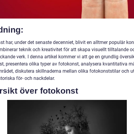
dning:
t har, under det senaste decenniet, blivit en alltmer populär ko
inerar teknik och kreativitet för att skapa visuellt tilltalande o
kande verk. I denna artikel kommer vi att ge en grundlig översik
t, presentera olika typer av fotokonst, analysera kvantitativa m
rådet, diskutera skillnaderna mellan olika fotokonststilar och u
toriska för- och nackdelar.
sikt över fotokonst