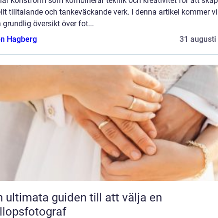
är konstform som kombinerar teknik och kreativitet för att ska
llt tilltalande och tankeväckande verk. I denna artikel kommer vi
 grundlig översikt över fot...
n Hagberg
31 augusti
 ultimata guiden till att välja en
llopsfotograf