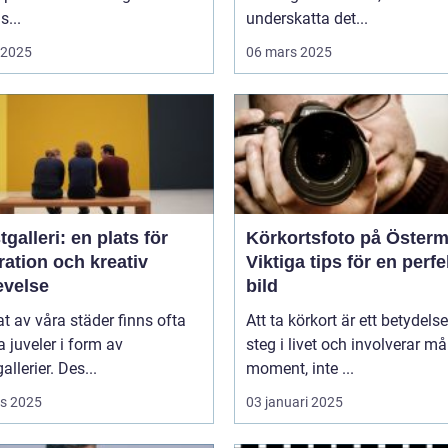
...
underskatta det...
i 2025
06 mars 2025
galleri: en plats för
Körkortsfoto på Öster
ration och kreativ
Viktiga tips för en perfe
evelse
bild
tat av våra städer finns ofta
Att ta körkort är ett betydelse
juveler i form av
steg i livet och involverar m
allerier. Des...
moment, inte ...
s 2025
03 januari 2025