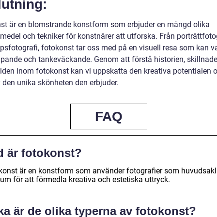
utning:
st är en blomstrande konstform som erbjuder en mängd olika
medel och tekniker för konstnärer att utforska. Från porträttfotogr
psfotografi, fotokonst tar oss med på en visuell resa som kan v
ipande och tankeväckande. Genom att förstå historien, skillnad
den inom fotokonst kan vi uppskatta den kreativa potentialen 
v den unika skönheten den erbjuder.
FAQ
d är fotokonst?
konst är en konstform som använder fotografier som huvudsakl
um för att förmedla kreativa och estetiska uttryck.
ka är de olika typerna av fotokonst?