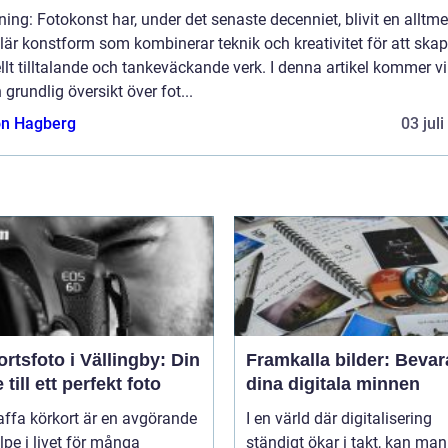
ning: Fotokonst har, under det senaste decenniet, blivit en alltme
är konstform som kombinerar teknik och kreativitet för att ska
llt tilltalande och tankeväckande verk. I denna artikel kommer vi
 grundlig översikt över fot...
n Hagberg
03 jul
rtsfoto i Vällingby: Din
Framkalla bilder: Bevar
 till ett perfekt foto
dina digitala minnen
affa körkort är en avgörande
I en värld där digitalisering
lpe i livet för många
ständigt ökar i takt, kan man