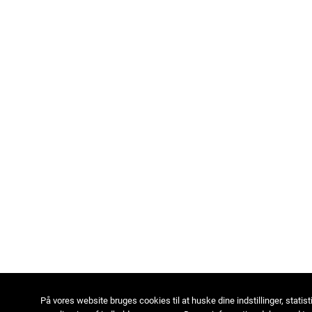
På vores website bruges cookies til at huske dine indstillinger, statist