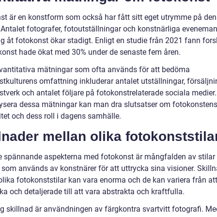
st är en konstform som också har fått sitt eget utrymme på den 
 Antalet fotografer, fotoutställningar och konstnärliga evenem
g åt fotokonst ökar stadigt. Enligt en studie från 2021 fann for
okonst hade ökat med 30% under de senaste fem åren.
vantitativa mätningar som ofta används för att bedöma
tkulturens omfattning inkluderar antalet utställningar, försäljn
stverk och antalet följare på fotokonstrelaterade sociala medie
lysera dessa mätningar kan man dra slutsatser om fotokonsten
tet och dess roll i dagens samhälle.
lnader mellan olika fotokonststila
e spännande aspekterna med fotokonst är mångfalden av stilar
 som används av konstnärer för att uttrycka sina visioner. Skill
olika fotokonststilar kan vara enorma och de kan variera från at
ska och detaljerade till att vara abstrakta och kraftfulla.
ig skillnad är användningen av färgkontra svartvitt fotografi. M