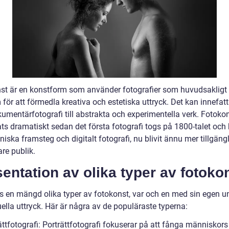
st är en konstform som använder fotografier som huvudsakligt
ör att förmedla kreativa och estetiska uttryck. Det kan innefatta
kumentärfotografi till abstrakta och experimentella verk. Fotoko
ts dramatiskt sedan det första fotografi togs på 1800-talet och 
iska framsteg och digitalt fotografi, nu blivit ännu mer tillgängl
re publik.
entation av olika typer av fotoko
ns en mängd olika typer av fotokonst, var och en med sin egen un
ella uttryck. Här är några av de populäraste typerna:
ättfotografi: Porträttfotografi fokuserar på att fånga människors