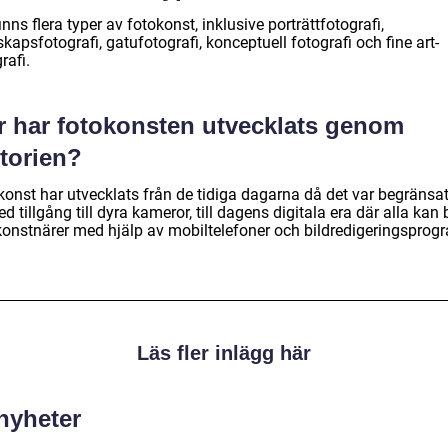
inns flera typer av fotokonst, inklusive porträttfotografi,
kapsfotografi, gatufotografi, konceptuell fotografi och fine art-
rafi.
r har fotokonsten utvecklats genom
storien?
onst har utvecklats från de tidiga dagarna då det var begränsat 
d tillgång till dyra kameror, till dagens digitala era där alla kan b
konstnärer med hjälp av mobiltelefoner och bildredigeringsprog
Läs fler inlägg här
 nyheter