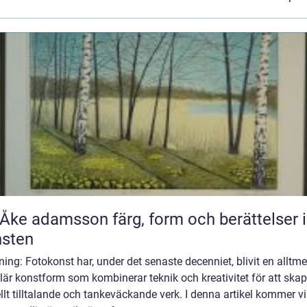
adamsson färg, form och berättelser i
nsten
ning: Fotokonst har, under det senaste decenniet, blivit en alltme
är konstform som kombinerar teknik och kreativitet för att ska
llt tilltalande och tankeväckande verk. I denna artikel kommer vi