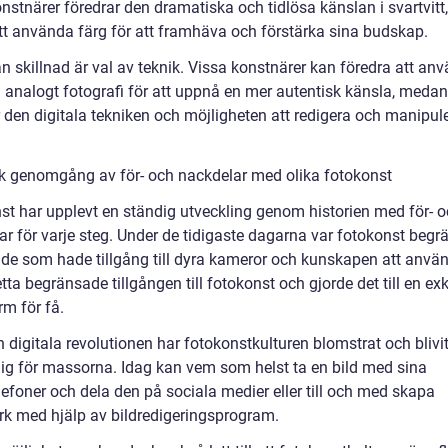
nstnärer föredrar den dramatiska och tidlösa känslan i svartvitt,
tt använda färg för att framhäva och förstärka sina budskap.
n skillnad är val av teknik. Vissa konstnärer kan föredra att an
h analogt fotografi för att uppnå en mer autentisk känsla, meda
r den digitala tekniken och möjligheten att redigera och manipul
sk genomgång av för- och nackdelar med olika fotokonst
st har upplevt en ständig utveckling genom historien med för- 
ar för varje steg. Under de tidigaste dagarna var fotokonst beg
ra de som hade tillgång till dyra kameror och kunskapen att anvä
ta begränsade tillgången till fotokonst och gjorde det till en exk
rm för få.
 digitala revolutionen har fotokonstkulturen blomstrat och blivi
glig för massorna. Idag kan vem som helst ta en bild med sina
lefoner och dela den på sociala medier eller till och med skapa
rk med hjälp av bildredigeringsprogram.