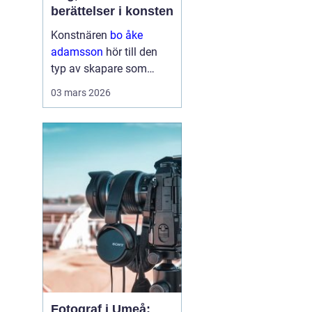
berättelser i konsten
Konstnären
bo åke
adamsson
hör till den
typ av skapare som
smyger sig på. Först ser
03 mars 2026
du färgen, sedan linjerna
och kompositionen men
stannar du en stund till
börjar motiven berätta
något mer. Hans verk rör
sig ...
Fotograf i Umeå: