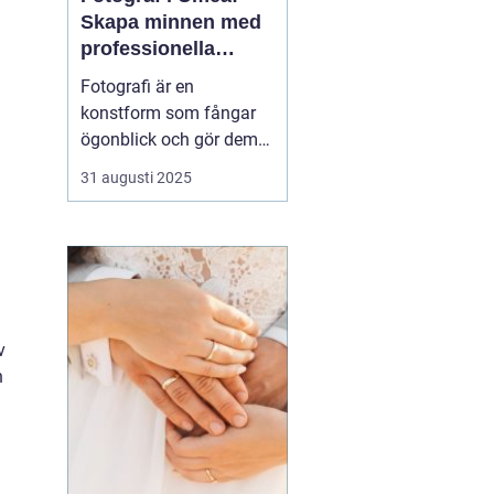
Skapa minnen med
professionella
bildkonstnärer
Fotografi är en
konstform som fångar
ögonblick och gör dem
tidlösa. I Umeå, en stad
31 augusti 2025
känd för sin kreativa
puls och natursköna
omgivningar, finns det
flera fotografer som
arbetar med att föreviga
b&a...
v
n