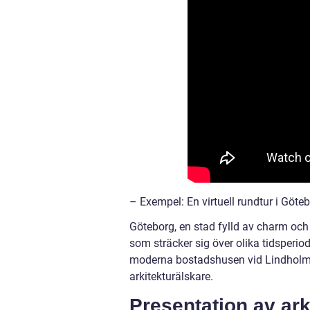
– Exempel: En virtuell rundtur i Göte
Göteborg, en stad fylld av charm och
som sträcker sig över olika tidsperio
moderna bostadshusen vid Lindholmen
arkitekturälskare.
Presentation av ark