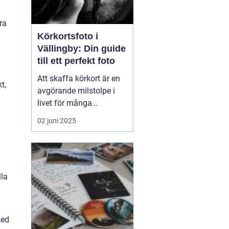
ra
Körkortsfoto i
Vällingby: Din guide
till ett perfekt foto
Att skaffa körkort är en
t,
avgörande milstolpe i
livet för många
människor, och att ha ett
02 juni 2025
korrekt och
representativt
körkortsfoto är en viktig
del av denna process. I
lla
Vällingby finns det flera
alternativ f...
med