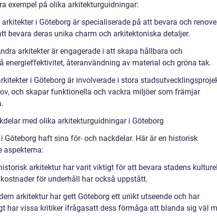
gra exempel på olika arkitekturguidningar:
arkitekter i Göteborg är specialiserade på att bevara och renove
tt bevara deras unika charm och arkitektoniska detaljer.
ndra arkitekter är engagerade i att skapa hållbara och
 energieffektivitet, återanvändning av material och gröna tak.
rkitekter i Göteborg är involverade i stora stadsutvecklingsprojek
hov, och skapar funktionella och vackra miljöer som främjar
.
delar med olika arkitekturguidningar i Göteborg
 Göteborg haft sina för- och nackdelar. Här är en historisk
e aspekterna:
istorisk arkitektur har varit viktigt för att bevara stadens kulture
kostnader för underhåll har också uppstått.
rn arkitektur har gett Göteborg ett unikt utseende och har
gt har vissa kritiker ifrågasatt dess förmåga att blanda sig väl 