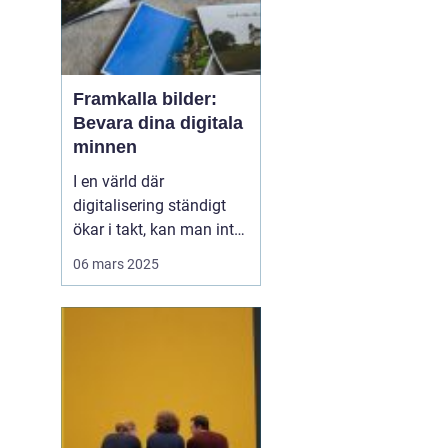
Framkalla bilder:
Bevara dina digitala
minnen
I en värld där
digitalisering ständigt
ökar i takt, kan man inte
underskatta det
06 mars 2025
handfasta och
nostalgiska värdet av
utskrivna foton.
Framkalla bilder S&o...