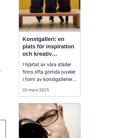
Konstgalleri: en
plats för inspiration
och kreativ
upplevelse
I hjärtat av våra städer
r
finns ofta gömda juveler
i form av konstgallerier.
Dessa platser är inte
03 mars 2025
bara fysiska rum där
konstverk visas upp,
utan kulturella nav där
kreativitet frodas och
tankeväckande
dialoger...