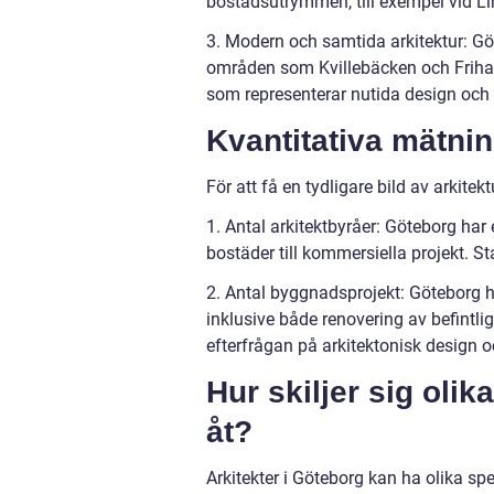
bostadsutrymmen, till exempel vid L
3. Modern och samtida arkitektur: Göt
områden som Kvillebäcken och Friha
som representerar nutida design och
Kvantitativa mätnin
För att få en tydligare bild av arkitek
1. Antal arkitektbyråer: Göteborg har
bostäder till kommersiella projekt. Sta
2. Antal byggnadsprojekt: Göteborg h
inklusive både renovering av befintl
efterfrågan på arkitektonisk design o
Hur skiljer sig oli
åt?
Arkitekter i Göteborg kan ha olika spec