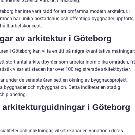
indholmen Science Park och Eriksberg.
eborg har inte varit rädd för att omfamna modern arkitektur. I
mnen har unika bostadshus och offentliga byggnader uppförts,
 hållbarhetskoncept.
gar av arkitektur i Göteborg
turen i Göteborg kan vi ta en titt på några kvantitativa mätningar:
 ett stort antal arkitektbyråer som arbetar inom olika områden, fr
tistik visar att staden har över 100 registrerade arkitektbyråer.
ar under de senaste åren sett en ökning av byggnadsprojekt,
iga byggnader och nybyggnation. Detta indikerar en stadig
ch planering.
ka arkitekturguidningar i Göteborg
ialiteter och inriktningar, vilket skapar en variation i deras