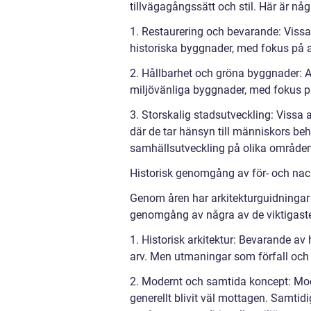
tillvägagångssätt och stil. Här är nå
1. Restaurering och bevarande: Vissa 
historiska byggnader, med fokus på a
2. Hållbarhet och gröna byggnader: A
miljövänliga byggnader, med fokus på
3. Storskalig stadsutveckling: Vissa a
där de tar hänsyn till människors be
samhällsutveckling på olika områden
Historisk genomgång av för- och nack
Genom åren har arkitekturguidningar i
genomgång av några av de viktigast
1. Historisk arkitektur: Bevarande av h
arv. Men utmaningar som förfall och 
2. Modernt och samtida koncept: Mode
generellt blivit väl mottagen. Samtidi