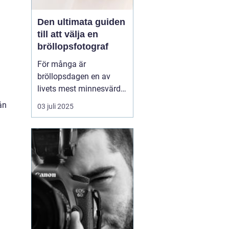
Den ultimata guiden
till att välja en
bröllopsfotograf
För många är
bröllopsdagen en av
livets mest minnesvärda
dagar, en dag fylld av
ån
03 juli 2025
kärlek, glädje och
firande. Att föreviga
dessa ögonblick genom
fotografier är därför av
stor betydelse. Men h...