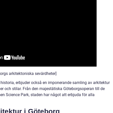
borgs arkitektoniska sevärdheter]
 historia, erbjuder också en imponerande samling av arkitektur
der och stilar. Från den majestätiska Göteborgsoperan till de
 Science Park, staden har något att erbjuda för alla
itektur i Göteborg