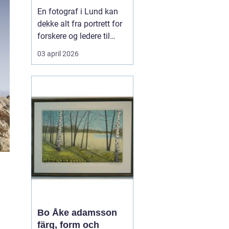
private
En fotograf i Lund kan
dekke alt fra portrett for
forskere og ledere til
reklamebilder,
03 april 2026
kunstfotografi og nære
familiebilder. Mange
tenker først på bryllup og
konfirmasjon når de
hører ordet fotograf, men
i en kunnskapsby som
Lund handler
fotograferi...
Bo Åke adamsson
färg, form och