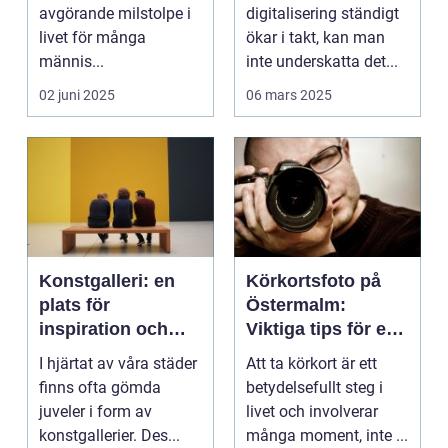
avgörande milstolpe i
digitalisering ständigt
livet för många
ökar i takt, kan man
männis...
inte underskatta det...
02 juni 2025
06 mars 2025
Konstgalleri: en
Körkortsfoto på
plats för
Östermalm:
inspiration och
Viktiga tips för en
kreativ upplevelse
perfekt bild
I hjärtat av våra städer
Att ta körkort är ett
finns ofta gömda
betydelsefullt steg i
juveler i form av
livet och involverar
konstgallerier. Des...
många moment, inte ...