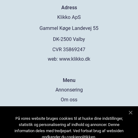
Adress
web:
www.klikko.dk
Menu
Annonsering
Om oss
Cookies
På vores website bruges cookies til at huske dine indstillinger,
Kontakta oss
statistik og personalisering af indhold og annoncer. Denne
Sitemap
information deles med tredjepart. Ved fortsat brug af websiden
godkender du cookiepolitikken.