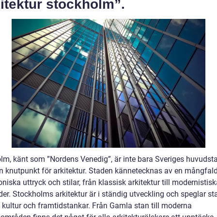
itektur stockholm”.
lm, känt som ”Nordens Venedig”, är inte bara Sveriges huvudst
n knutpunkt för arkitektur. Staden kännetecknas av en mångfal
oniska uttryck och stilar, från klassisk arkitektur till modernistis
er. Stockholms arkitektur är i ständig utveckling och speglar s
, kultur och framtidstankar. Från Gamla stan till moderna