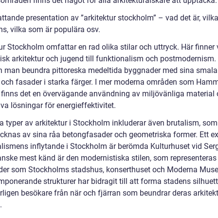
områden finns det något för alla arkitekturälskare att upptäcka.
tande presentation av ”arkitektur stockholm” – vad det är, vilka
ns, vilka som är populära osv.
ur Stockholm omfattar en rad olika stilar och uttryck. Här finner v
tisk arkitektur och jugend till funktionalism och postmodernism.
n man beundra pittoreska medeltida byggnader med sina smala
 och fasader i starka färger. I mer moderna områden som Ham
 finns det en övervägande användning av miljövänliga material
va lösningar för energieffektivitet.
a typer av arkitektur i Stockholm inkluderar även brutalism, som
cknas av sina råa betongfasader och geometriska former. Ett e
alismens inflytande i Stockholm är berömda Kulturhuset vid Ser
anske mest känd är den modernistiska stilen, som representeras
er som Stockholms stadshus, konserthuset och Moderna Muse
ponerande strukturer har bidragit till att forma stadens silhuet
årligen besökare från när och fjärran som beundrar deras arkitek
.