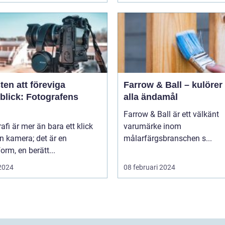
en att föreviga
Farrow & Ball – kulörer 
blick: Fotografens
alla ändamål
Farrow & Ball är ett välkänt
afi är mer än bara ett klick
varumärke inom
n kamera; det är en
målarfärgsbranschen s...
orm, en berätt...
 2024
08 februari 2024