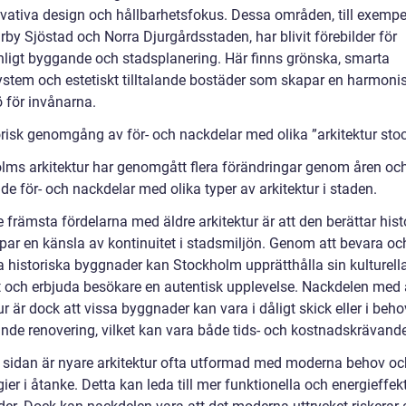
ovativa design och hållbarhetsfokus. Dessa områden, till exempe
y Sjöstad och Norra Djurgårdsstaden, har blivit förebilder för
nligt byggande och stadsplanering. Här finns grönska, smarta
ystem och estetiskt tilltalande bostäder som skapar en harmoni
ö för invånarna.
orisk genomgång av för- och nackdelar med olika ”arkitektur sto
lms arkitektur har genomgått flera förändringar genom åren och
de för- och nackdelar med olika typer av arkitektur i staden.
 främsta fördelarna med äldre arkitektur är att den berättar hist
par en känsla av kontinuitet i stadsmiljön. Genom att bevara oc
a historiska byggnader kan Stockholm upprätthålla sin kulturell
et och erbjuda besökare en autentisk upplevelse. Nackdelen med 
ur är dock att vissa byggnader kan vara i dåligt skick eller i beh
nde renovering, vilket kan vara både tids- och kostnadskrävande
 sidan är nyare arkitektur ofta utformad med moderna behov oc
ier i åtanke. Detta kan leda till mer funktionella och energieffek