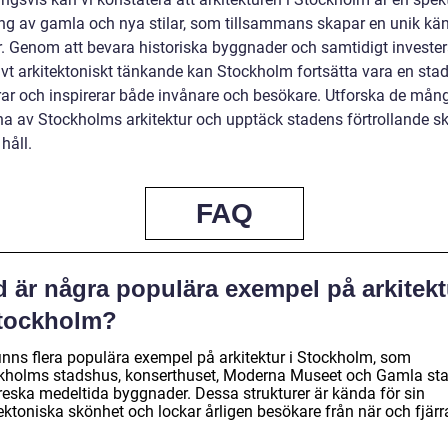
ng av gamla och nya stilar, som tillsammans skapar en unik kä
r. Genom att bevara historiska byggnader och samtidigt invester
ivt arkitektoniskt tänkande kan Stockholm fortsätta vara en sta
rar och inspirerar både invånare och besökare. Utforska de mån
na av Stockholms arkitektur och upptäck stadens förtrollande s
håll.
FAQ
d är några populära exempel på arkitekt
Stockholm?
finns flera populära exempel på arkitektur i Stockholm, som
kholms stadshus, konserthuset, Moderna Museet och Gamla st
oreska medeltida byggnader. Dessa strukturer är kända för sin
ektoniska skönhet och lockar årligen besökare från när och fjärr