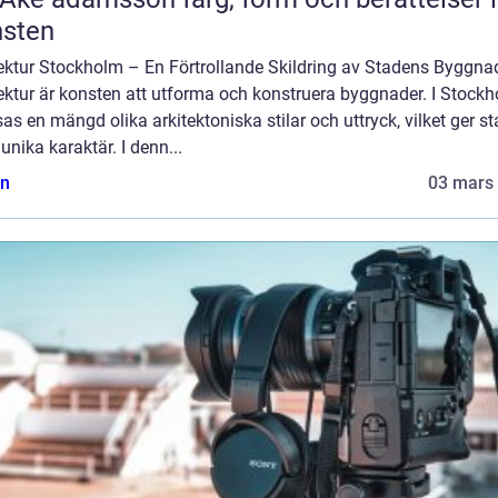
nsten
tektur Stockholm – En Förtrollande Skildring av Stadens Byggna
ektur är konsten att utforma och konstruera byggnader. I Stock
s en mängd olika arkitektoniska stilar och uttryck, vilket ger s
unika karaktär. I denn...
n
03 mars