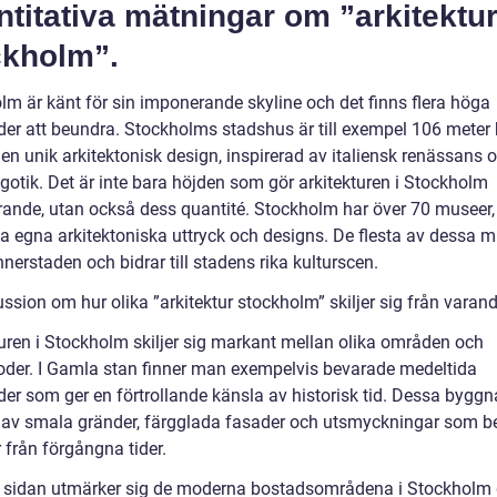
titativa mätningar om ”arkitektu
ckholm”.
lm är känt för sin imponerande skyline och det finns flera höga
er att beundra. Stockholms stadshus är till exempel 106 meter
en unik arkitektonisk design, inspirerad av italiensk renässans 
gotik. Det är inte bara höjden som gör arkitekturen i Stockholm
ande, utan också dess quantité. Stockholm har över 70 museer, 
a egna arkitektoniska uttryck och designs. De flesta av dessa 
innerstaden och bidrar till stadens rika kulturscen.
ssion om hur olika ”arkitektur stockholm” skiljer sig från varand
turen i Stockholm skiljer sig markant mellan olika områden och
ioder. I Gamla stan finner man exempelvis bevarade medeltida
er som ger en förtrollande känsla av historisk tid. Dessa byggn
 av smala gränder, färgglada fasader och utsmyckningar som be
r från förgångna tider.
 sidan utmärker sig de moderna bostadsområdena i Stockhol