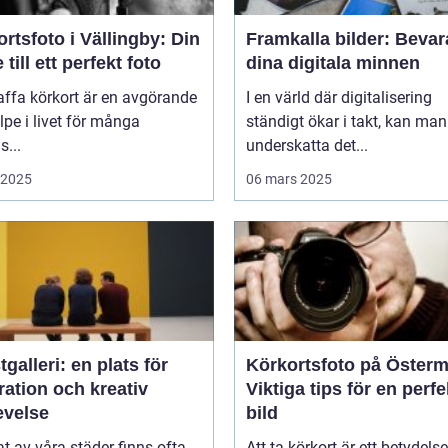
rtsfoto i Vällingby: Din
Framkalla bilder: Bevar
 till ett perfekt foto
dina digitala minnen
affa körkort är en avgörande
I en värld där digitalisering
lpe i livet för många
ständigt ökar i takt, kan man
...
underskatta det...
i 2025
06 mars 2025
galleri: en plats för
Körkortsfoto på Öster
ration och kreativ
Viktiga tips för en perfe
evelse
bild
tat av våra städer finns ofta
Att ta körkort är ett betydelse