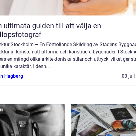
 ultimata guiden till att välja en
llopsfotograf
tektur Stockholm – En Förtrollande Skildring av Stadens Byggna
ektur är konsten att utforma och konstruera byggnader. I Stock
s en mängd olika arkitektoniska stilar och uttryck, vilket ger s
unika karaktär. I denn...
n Hagberg
03 jul