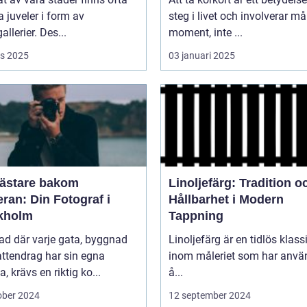
juveler i form av
steg i livet och involverar m
allerier. Des...
moment, inte ...
s 2025
03 januari 2025
ästare bakom
Linoljefärg: Tradition o
ran: Din Fotograf i
Hållbarhet i Modern
kholm
Tappning
tad där varje gata, byggnad
Linoljefärg är en tidlös klass
ttendrag har sin egna
inom måleriet som har använ
a, krävs en riktig ko...
å...
ober 2024
12 september 2024