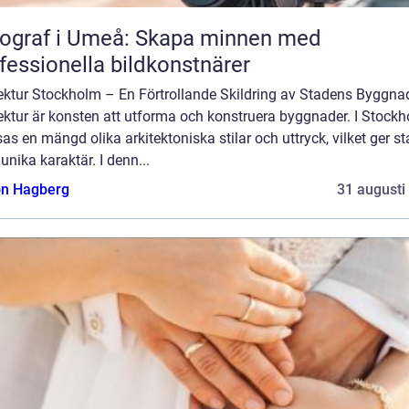
ograf i Umeå: Skapa minnen med
fessionella bildkonstnärer
tektur Stockholm – En Förtrollande Skildring av Stadens Byggna
ektur är konsten att utforma och konstruera byggnader. I Stock
s en mängd olika arkitektoniska stilar och uttryck, vilket ger s
unika karaktär. I denn...
n Hagberg
31 augusti