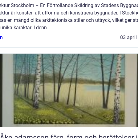
tektur Stockholm – En Förtrollande Skildring av Stadens Byggna
ektur är konsten att utforma och konstruera byggnader. I Stock
s en mängd olika arkitektoniska stilar och uttryck, vilket ger s
unika karaktär. I denn...
n
03 april
adamsson färg, form och berättelser i