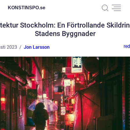
KONSTINSPO.
se
tektur Stockholm: En Förtrollande Skildri
Stadens Byggnader
red
sti 2023
Jon Larsson