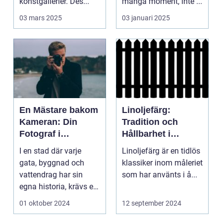
konstgallerier. Des...
många moment, inte ...
03 mars 2025
03 januari 2025
En Mästare bakom
Linoljefärg:
Kameran: Din
Tradition och
Fotograf i
Hållbarhet i
Stockholm
Modern Tappning
I en stad där varje
Linoljefärg är en tidlös
gata, byggnad och
klassiker inom måleriet
vattendrag har sin
som har använts i å...
egna historia, krävs en
riktig ko...
01 oktober 2024
12 september 2024