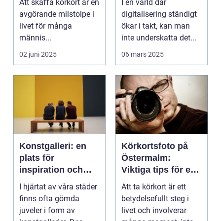
Att skaffa körkort är en
I en värld där
avgörande milstolpe i
digitalisering ständigt
livet för många
ökar i takt, kan man
männis...
inte underskatta det...
02 juni 2025
06 mars 2025
Konstgalleri: en
Körkortsfoto på
plats för
Östermalm:
inspiration och
Viktiga tips för en
kreativ upplevelse
perfekt bild
I hjärtat av våra städer
Att ta körkort är ett
finns ofta gömda
betydelsefullt steg i
juveler i form av
livet och involverar