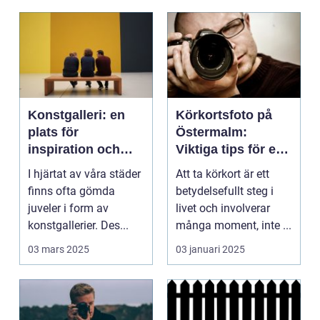
Konstgalleri: en
Körkortsfoto på
plats för
Östermalm:
inspiration och
Viktiga tips för en
kreativ upplevelse
perfekt bild
I hjärtat av våra städer
Att ta körkort är ett
finns ofta gömda
betydelsefullt steg i
juveler i form av
livet och involverar
konstgallerier. Des...
många moment, inte ...
03 mars 2025
03 januari 2025