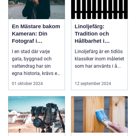
En Mästare bakom
Linoljefärg:
Kameran: Din
Tradition och
Fotograf i
Hållbarhet i
Stockholm
Modern Tappning
I en stad där varje
Linoljefärg är en tidlös
gata, byggnad och
klassiker inom måleriet
vattendrag har sin
som har använts i å...
egna historia, krävs en
riktig ko...
01 oktober 2024
12 september 2024