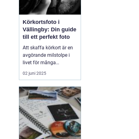
Körkortsfoto i
Vällingby: Din guide
till ett perfekt foto
Att skaffa körkort är en
avgörande milstolpe i
livet för många
människor, och att ha ett
02 juni 2025
korrekt och
representativt
körkortsfoto är en viktig
del av denna process. I
Vällingby finns det flera
alternativ f...