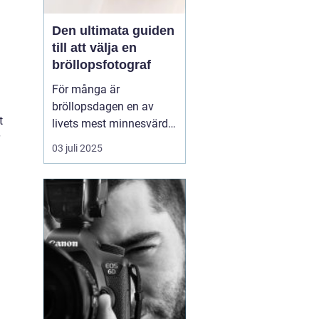
Den ultimata guiden
till att välja en
bröllopsfotograf
För många är
bröllopsdagen en av
t
livets mest minnesvärda
dagar, en dag fylld av
03 juli 2025
kärlek, glädje och
firande. Att föreviga
dessa ögonblick genom
fotografier är därför av
stor betydelse. Men h...