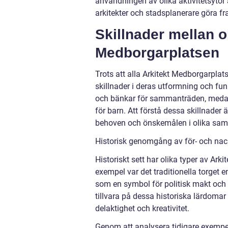
användningen av olika aktivitetsyto
arkitekter och stadsplanerare göra f
Skillnader mellan o
Medborgarplatsen
Trots att alla Arkitekt Medborgarplats
skillnader i deras utformning och fu
och bänkar för sammanträden, medan
för barn. Att förstå dessa skillnader 
behoven och önskemålen i olika sam
Historisk genomgång av för- och nac
Historiskt sett har olika typer av Ark
exempel var det traditionella torget
som en symbol för politisk makt och
tillvara på dessa historiska lärdomar
delaktighet och kreativitet.
Genom att analysera tidigare exempe