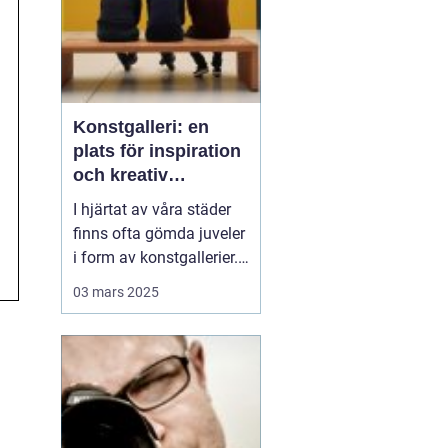
Konstgalleri: en
plats för inspiration
och kreativ
upplevelse
I hjärtat av våra städer
finns ofta gömda juveler
i form av konstgallerier.
Dessa platser är inte
03 mars 2025
bara fysiska rum där
konstverk visas upp,
utan kulturella nav där
kreativitet frodas och
tankeväckande
dialoger...