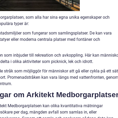
dborgarplatsen, som alla har sina egna unika egenskaper och
pulära typer är:
 i stadsmiljöer som fungerar som samlingsplatser. De kan vara
atyer eller moderna centrala platser med fontäner och
n som inbjuder till rekreation och avkoppling. Här kan människ
elta i olika aktiviteter som picknick, lek och idrott.
 stråk som möjliggör för människor att gå eller cykla på ett sät
port. Promenadstråken kan vara längs med vattenfronten, geno
ntrum.
ngar om Arkitekt Medborgarplatse
tekt Medborgarplatsen kan olika kvantitativa mätningar
sökare per dag, mängden avfall som samlas in, eller