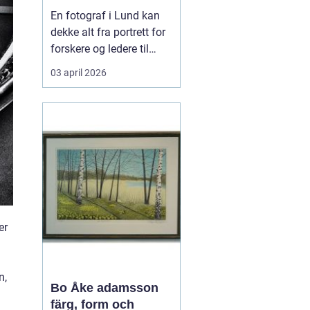
private
En fotograf i Lund kan
dekke alt fra portrett for
forskere og ledere til
reklamebilder,
03 april 2026
kunstfotografi og nære
familiebilder. Mange
tenker først på bryllup og
konfirmasjon når de
hører ordet fotograf, men
i en kunnskapsby som
Lund handler
fotograferi...
er
n,
Bo Åke adamsson
färg, form och