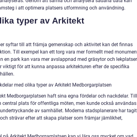
r analyseras. Genom att samla och analysera sådana data kan
ramsteg i att optimera platsers utformning och användning.
lika typer av Arkitekt
er syftar till att främja gemenskap och aktivitet kan det finnas
nktion. Till exempel kan ett torg vara mer formellt med monumen
 en park kan vara mer avslappnad med gräsytor och lekplatser
är viktigt för att kunna anpassa arkitekturen efter de specifika
hällen.
kdelar med olika typer av Arkitekt Medborgarplatsen
itekt Medborgarplatsen haft sina egna fördelar och nackdelar. Till
 en central plats för offentliga möten, men kunde också användas
 undertryckande av samhället. Moderna stadsplanerare har tagit
 och strävar efter att skapa platser som främjar jämlikhet,
l på Arkitekt Medborgarplatsen kan vi lära oss mycket om vad