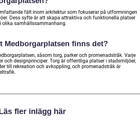
orgarplatsen?
omfattande fält inom arkitektur som fokuserar på utformningen
öer. Dess syfte är att skapa attraktiva och funktionella platser
i olika samhällssammanhang.
ekt Medborgarplatsen finns det?
 Medborgarplatsen, såsom torg, parker och promenadstråk. Varje
 och designprinciper. Torg är offentliga platser i stadsmiljöer,
r till rekreation och avkoppling, och promenadstråk är
ltrafik.
Läs fler inlägg här