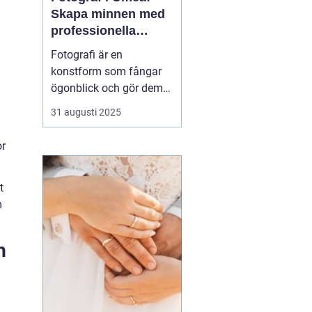
Skapa minnen med
professionella
bildkonstnärer
Fotografi är en
konstform som fångar
ögonblick och gör dem
tidlösa. I Umeå, en stad
31 augusti 2025
känd för sin kreativa
puls och natursköna
or
omgivningar, finns det
flera fotografer som
t
arbetar med att föreviga
m
b&a...
n