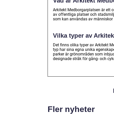
Vad är Arkitekt Medb
Arkitekt Medborgarplatsen är ett 
av offentliga platser och stadsmilj
som kan användas av människor 
Vilka typer av Arkit
Det finns olika typer av Arkitekt
typ har sina egna unika egenskaper
parker är grönområden som inbjude
designade stråk för gång- och cyke
Fler nyheter