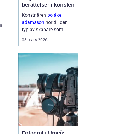
berättelser i konsten
Konstnären
bo åke
adamsson
hör till den
an
typ av skapare som
smyger sig på. Först ser
03 mars 2026
du färgen, sedan linjerna
och kompositionen men
stannar du en stund till
börjar motiven berätta
något mer. Hans verk rör
sig ...
Fotograf i Umeå: