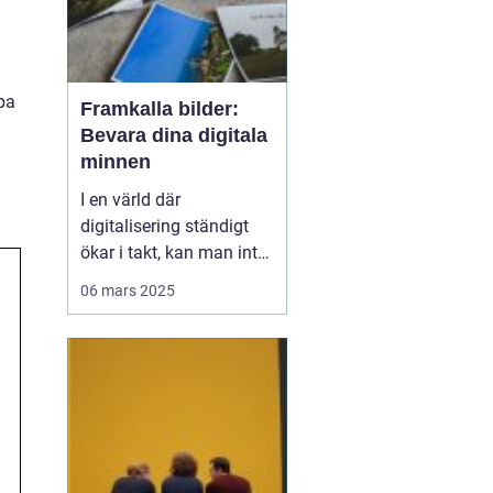
pa
Framkalla bilder:
Bevara dina digitala
minnen
I en värld där
digitalisering ständigt
ökar i takt, kan man inte
underskatta det
06 mars 2025
handfasta och
nostalgiska värdet av
utskrivna foton.
Framkalla bilder S&o...