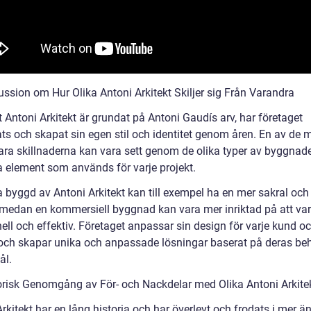
ussion om Hur Olika Antoni Arkitekt Skiljer sig Från Varandra
t Antoni Arkitekt är grundat på Antoni Gaudís arv, har företaget
ats och skapat sin egen stil och identitet genom åren. En av de 
ra skillnaderna kan vara sett genom de olika typer av byggnad
a element som används för varje projekt.
a byggd av Antoni Arkitekt kan till exempel ha en mer sakral och
 medan en kommersiell byggnad kan vara mer inriktad på att va
ell och effektiv. Företaget anpassar sin design för varje kund o
 och skapar unika och anpassade lösningar baserat på deras be
ål.
orisk Genomgång av För- och Nackdelar med Olika Antoni Arkite
rkitekt har en lång historia och har överlevt och frodats i mer än