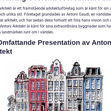
rkitekt är ett framstående arkitekturföretag som är känt för sin 
och unika stil. Företaget grundades av Antoni Gaudí, en världs
k arkitekt, och har sedan dess fortsatt att föra hans vision och 
Antoni Arkitekt är känt för sina extraordinära byggnader som har
a landmärken runt om i världen.
Omfattande Presentation av Anton
tekt