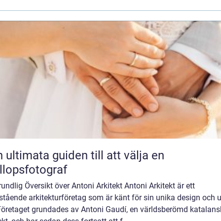
 ultimata guiden till att välja en
llopsfotograf
undlig Översikt över Antoni Arkitekt Antoni Arkitekt är ett
tående arkitekturföretag som är känt för sin unika design och 
. Företaget grundades av Antoni Gaudí, en världsberömd katalans