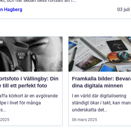
ekt, och har sedan dess fortsatt att f...
n Hagberg
03 jul
rtsfoto i Vällingby: Din
Framkalla bilder: Bevar
 till ett perfekt foto
dina digitala minnen
affa körkort är en avgörande
I en värld där digitalisering
lpe i livet för många
ständigt ökar i takt, kan man
...
underskatta det...
i 2025
06 mars 2025