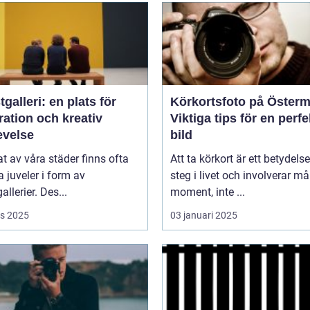
galleri: en plats för
Körkortsfoto på Öster
ration och kreativ
Viktiga tips för en perfe
evelse
bild
tat av våra städer finns ofta
Att ta körkort är ett betydelse
juveler i form av
steg i livet och involverar m
allerier. Des...
moment, inte ...
s 2025
03 januari 2025