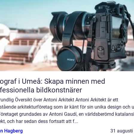
ograf i Umeå: Skapa minnen med
fessionella bildkonstnärer
undlig Översikt över Antoni Arkitekt Antoni Arkitekt är ett
tående arkitekturföretag som är känt för sin unika design och 
. Företaget grundades av Antoni Gaudí, en världsberömd katalans
ekt, och har sedan dess fortsatt att f...
n Hagberg
31 augusti