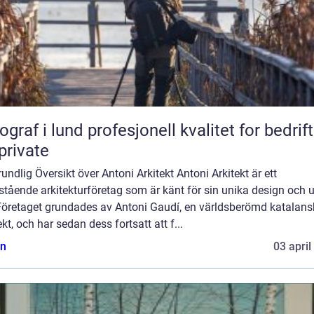
lund profesjonell kvalitet for bedrifter
private
undlig Översikt över Antoni Arkitekt Antoni Arkitekt är ett
tående arkitekturföretag som är känt för sin unika design och 
. Företaget grundades av Antoni Gaudí, en världsberömd katalans
ekt, och har sedan dess fortsatt att f...
n
03 april