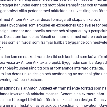
Företaget har under denna tid mött både framgångar och utmani
 genomlevt olika perioder med arkitektonisk utveckling och förä
el med Antoni Arkitekt är deras förmåga att skapa unika och
ulära byggnader som erbjuder en exceptionell upplevelse för be
esign utmanar traditionella normer och skapar ett nytt perspekti
tur. Dessutom kan deras filosofi om harmoni med naturen och o
 ses som en fördel som främjar hållbart byggande och medvet
ön.
 sidan kan en nackdel vara den tid och kostnad som krävs för at
ra vissa av Antoni Arkitekts projekt. Byggnader som La Sagra
har pågått under lång tid och är fortfarande inte färdigställda.
m kan deras unika design och användning av material göra und
overing svår och kostsam.
attningsvis är Antoni Arkitekt ett framstående företag som har
dande inverkan på arkitekturscenen. Genom sina extraordinära
r har företaget blivit känt för sin unika stil och design. Deras v
ara en manifestation av estetik och konstnärlig innovation. Oav