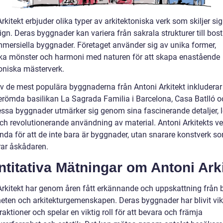
rkitekt erbjuder olika typer av arkitektoniska verk som skiljer sig i
ign. Deras byggnader kan variera från sakrala strukturer till bo
mersiella byggnader. Företaget använder sig av unika former,
ka mönster och harmoni med naturen för att skapa enastående
toniska mästerverk.
v de mest populära byggnaderna från Antoni Arkitekt inkluderar
erömda basilikan La Sagrada Familia i Barcelona, Casa Batlló 
essa byggnader utmärker sig genom sina fascinerande detaljer, l
och revolutionerande användning av material. Antoni Arkitekts ve
ända för att de inte bara är byggnader, utan snarare konstverk s
rar åskådaren.
titativa Mätningar om Antoni Ark
Arkitekt har genom åren fått erkännande och uppskattning från 
eten och arkitekturgemenskapen. Deras byggnader har blivit vik
traktioner och spelar en viktig roll för att bevara och främja