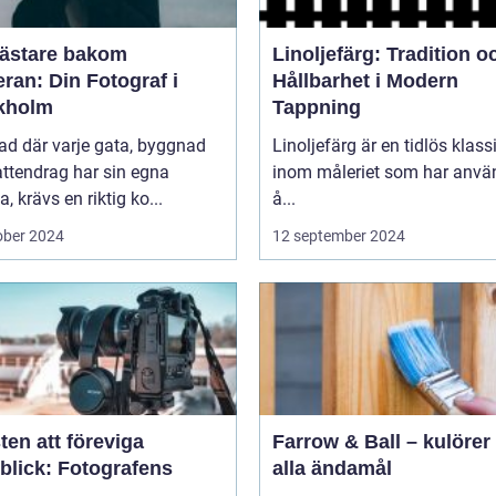
ästare bakom
Linoljefärg: Tradition o
ran: Din Fotograf i
Hållbarhet i Modern
kholm
Tappning
tad där varje gata, byggnad
Linoljefärg är en tidlös klass
ttendrag har sin egna
inom måleriet som har använ
a, krävs en riktig ko...
å...
ober 2024
12 september 2024
en att föreviga
Farrow & Ball – kulörer 
blick: Fotografens
alla ändamål