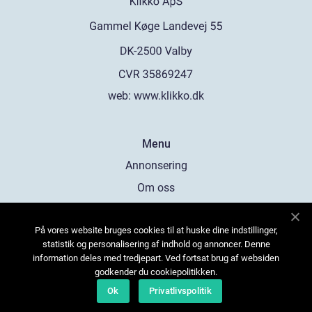
web:
www.klikko.dk
Menu
Annonsering
Om oss
Cookies
På vores website bruges cookies til at huske dine indstillinger,
Kontakta oss
statistik og personalisering af indhold og annoncer. Denne
Sitemap
information deles med tredjepart. Ved fortsat brug af websiden
godkender du cookiepolitikken.
Ok
Privatlivspolitik