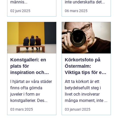
männis...
inte underskatta det...
02 juni 2025
06 mars 2025
Konstgalleri: en
Körkortsfoto på
plats för
Östermalm:
inspiration och
Viktiga tips för en
kreativ upplevelse
perfekt bild
I hjärtat av våra städer
Att ta körkort är ett
finns ofta gömda
betydelsefullt steg i
juveler i form av
livet och involverar
konstgallerier. Des...
många moment, inte ...
03 mars 2025
03 januari 2025