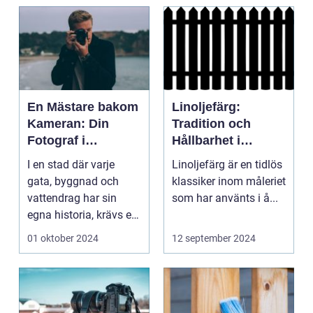
En Mästare bakom
Linoljefärg:
Kameran: Din
Tradition och
Fotograf i
Hållbarhet i
Stockholm
Modern Tappning
I en stad där varje
Linoljefärg är en tidlös
gata, byggnad och
klassiker inom måleriet
vattendrag har sin
som har använts i å...
egna historia, krävs en
riktig ko...
01 oktober 2024
12 september 2024