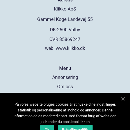
web:
www.klikko.dk
Menu
Annonsering
Om oss
Cookies
På vores website bruges cookies til at huske dine indstillinger,
Kontakta oss
statistik og personalisering af indhold og annoncer. Denne
Sitemap
information deles med tredjepart. Ved fortsat brug af websiden
godkender du cookiepolitikken.
Ok
Privatlivspolitik