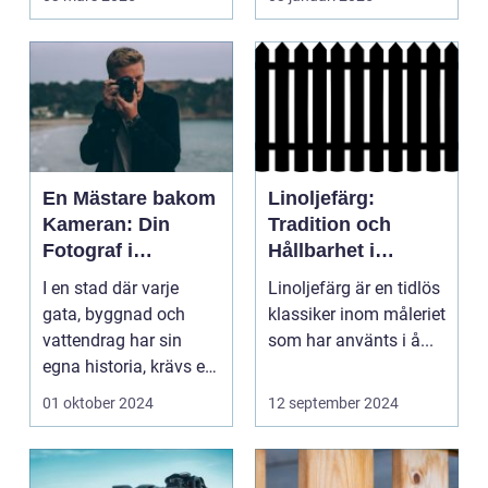
En Mästare bakom
Linoljefärg:
Kameran: Din
Tradition och
Fotograf i
Hållbarhet i
Stockholm
Modern Tappning
I en stad där varje
Linoljefärg är en tidlös
gata, byggnad och
klassiker inom måleriet
vattendrag har sin
som har använts i å...
egna historia, krävs en
riktig ko...
01 oktober 2024
12 september 2024