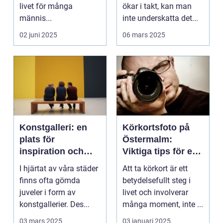
livet för många
ökar i takt, kan man
männis...
inte underskatta det...
02 juni 2025
06 mars 2025
Konstgalleri: en
Körkortsfoto på
plats för
Östermalm:
inspiration och
Viktiga tips för en
kreativ upplevelse
perfekt bild
I hjärtat av våra städer
Att ta körkort är ett
finns ofta gömda
betydelsefullt steg i
juveler i form av
livet och involverar
konstgallerier. Des...
många moment, inte ...
03 mars 2025
03 januari 2025